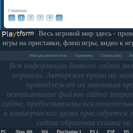
Страницы:
<
1
2
3
4
>
Весь игровой мир здесь - прох
игры на приставки, флеш игры, видео к иг
Обои для рабочего стола
Скриншоты
Скачать игры
Иг
|
|
|
Вся информация данного сайта яв
портала. Авторские права на мат
принадлежат их законным пр
использование файлов сайта запре
сайте, предоставлены исключительно
в коммерческих целях преследуется 
сайта обратная ссылка на 
PC
Xbox 360
Wii
PlayStation 3
PS 2
PSP
DS