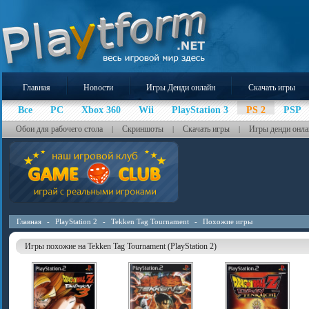
Главная
Новости
Игры Денди онлайн
Скачать игры
Все
PC
Xbox 360
Wii
PlayStation 3
PS 2
PSP
Обои для рабочего стола
Скриншоты
Скачать игры
Игры денди онла
|
|
|
Главная
-
PlayStation 2
-
Tekken Tag Tournament
-
Похожие игры
Игры похожие на Tekken Tag Tournament (PlayStation 2)