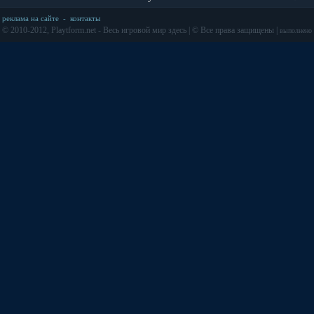
реклама на сайте
-
контакты
© 2010-2012, Playtform.net - Весь игровой мир здесь | © Все права защищены |
выполнено з