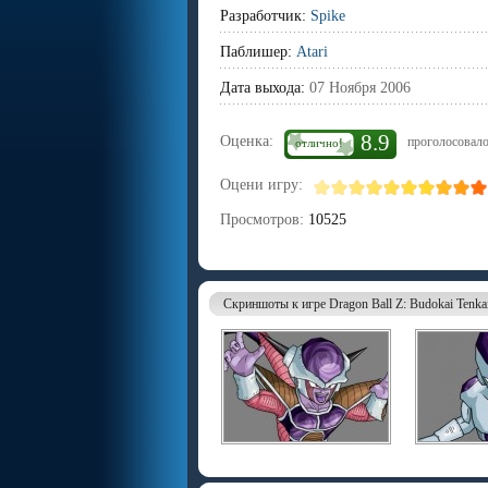
Разработчик:
Spike
Паблишер:
Atari
Дата выхода:
07 Ноября 2006
8.9
Оценка:
проголосовало
отлично!
Оцени игру:
Просмотров:
10525
Скриншоты к игре Dragon Ball Z: Budokai Tenkaic