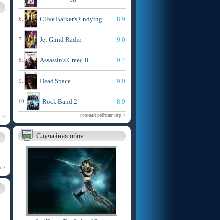
Clive Barker's Undying
8.9
6.
Jet Grind Radio
9.0
7.
Assassin's Creed II
9.4
8.
Dead Space
9.0
9.
Rock Band 2
8.9
10.
полный рейтинг игр >
х >
Случайная обоя
и >