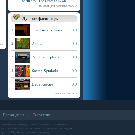
SpellForce: The Order of Dawn
все обои для рабочего стола >
Лучшие флеш игры
That Gravity Game
0.0
1.
Arcuz
0.0
2.
р >
Zombie Exploder
0.0
3.
Sacred Symbols
0.0
4.
Babe Rescue
0.0
5.
все флеш игры >
Прохождения
Сохранения
|
икованы на сайте, принадлежат их законным
ены исключительно в ознакомительных целях, их
ортал Playtform.net обязательна.