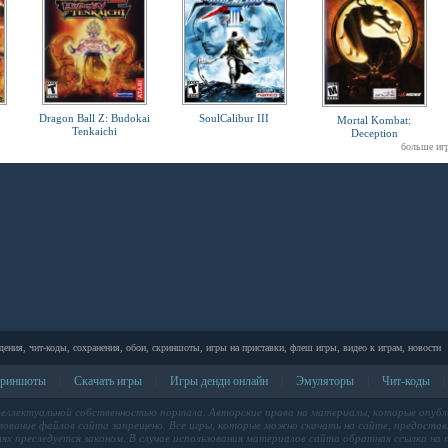
Dragon Ball Z: Budokai
SoulCalibur III
Mortal Kombat:
Tenkaichi
Deception
больше иг
дения, чит-коды, сохранения, обои, скриншоты, игры на приставки, флеш игры, видео к играм, новости
риншоты
Скачать игры
Игры денди онлайн
Эмуляторы
Чит-коды
|
|
|
|
|
теллектуальной собственностью портала. Авторские права на материалы, которые опубл
ование файлов сайта запрещено. Все игры, которые можно скачать на сайте, предоставл
лях преследуется законом. В случае использования материалов сайта обратная ссылка на п