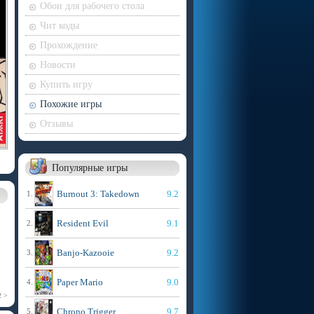
Обои для рабочего стола
Чит коды
Прохождение
Новости
Купить игру
Похожие игры
Отзывы
Популярные игры
Burnout 3: Takedown
9.2
1.
Resident Evil
9.1
2.
Banjo-Kazooie
9.2
3.
Paper Mario
9.0
4.
2 >
Chrono Trigger
9.7
5.