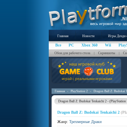
Главная
Новости
Игры Денди 
Все
PC
Xbox 360
Wii
Play
Обои для рабочего стола
Скриншоты
Ск
|
|
Главная
-
PlayStation 2
-
Dragon Ball Z: Budokai 
Dragon Ball Z: Budokai Tenkaichi 2 - (PlayStation 
Dragon Ball Z: Budokai Tenkaichi 2
(Pl
Жанр:
Трехмерные Драки