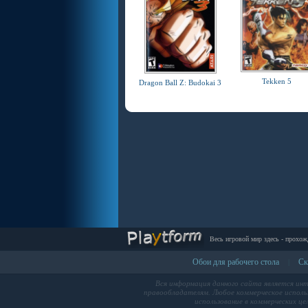
Tekken 5
Dragon Ball Z: Budokai 3
Весь игровой мир здесь - прохож
Обои для рабочего стола
Ск
|
Вся информация данного сайта является ин
правообладателям. Любое коммерческое использ
использование в коммерческих це