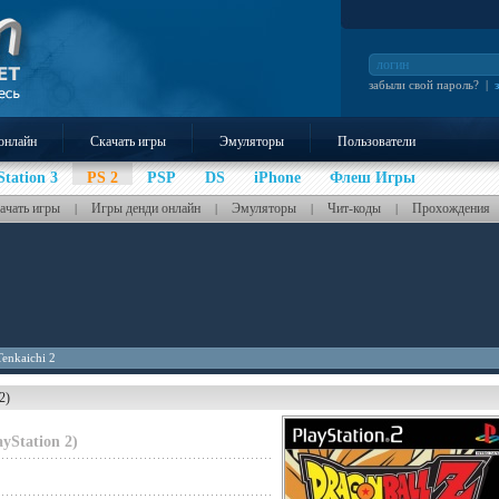
забыли свой пароль?
|
онлайн
Скачать игры
Эмуляторы
Пользователи
Station 3
PS 2
PSP
DS
iPhone
Флеш Игры
ачать игры
Игры денди онлайн
Эмуляторы
Чит-коды
Прохождения
|
|
|
|
Tenkaichi 2
2)
ayStation 2)