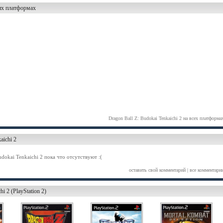
гих платформах
Dragon Ball Z: Budokai Tenkaichi 2 на всех платформа
aichi 2
dokai Tenkaichi 2 пока что отсутствуют :(
оставить свой комментарий
|
все комментари
i 2 (PlayStation 2)