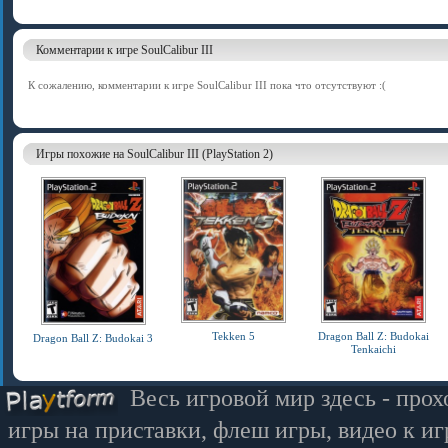
Комментарии к игре SoulCalibur III
К сожалению, комментарии к игре SoulCalibur III пока что отсутствуют :(
Игры похожие на SoulCalibur III (PlayStation 2)
Tekken 5
Dragon Ball Z: Budokai
Dragon Ball Z: Budokai 3
Tenkaichi
Весь игровой мир здесь - прох
игры на приставки, флеш игры, видео к иг