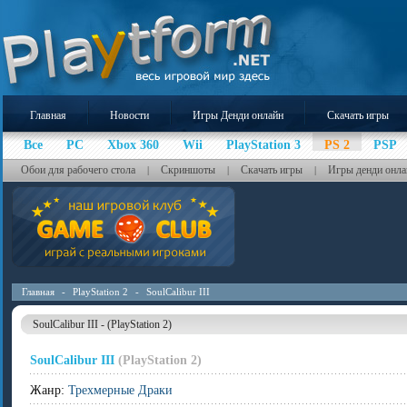
Главная
Новости
Игры Денди онлайн
Скачать игры
Все
PC
Xbox 360
Wii
PlayStation 3
PS 2
PSP
Обои для рабочего стола
Скриншоты
Скачать игры
Игры денди онла
|
|
|
Главная
-
PlayStation 2
-
SoulCalibur III
SoulCalibur III - (PlayStation 2)
SoulCalibur III
(PlayStation 2)
Жанр:
Трехмерные Драки