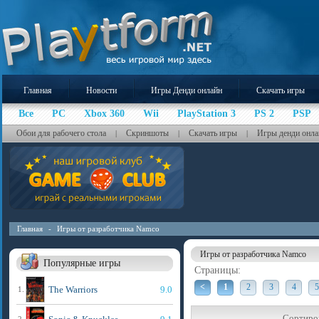
Главная
Новости
Игры Денди онлайн
Скачать игры
Все
PC
Xbox 360
Wii
PlayStation 3
PS 2
PSP
Обои для рабочего стола
Скриншоты
Скачать игры
Игры денди онла
|
|
|
Главная
-
Игры от разработчика Namco
Игры от разработчика Namco
Популярные игры
Страницы:
<
1
2
3
4
5
The Warriors
9.0
1.
Сортиро