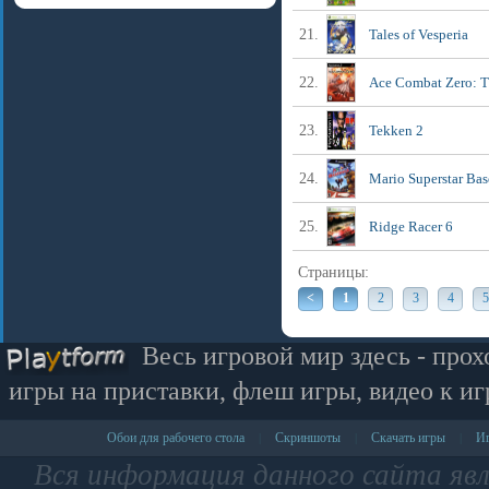
21.
Tales of Vesperia
22.
Ace Combat Zero: T
23.
Tekken 2
24.
Mario Superstar Bas
25.
Ridge Racer 6
Страницы:
<
1
2
3
4
5
Весь игровой мир здесь - прох
игры на приставки, флеш игры, видео к иг
Обои для рабочего стола
Скриншоты
Скачать игры
Иг
|
|
|
Вся информация данного сайта яв