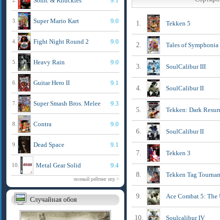
Sonic & Knuckles
9.1
2.
Super Mario Kart
9.0
3.
1.
Tekken 5
Fight Night Round 2
9.0
4.
2.
Tales of Symphonia
Heavy Rain
9.0
5.
3.
SoulCalibur III
Guitar Hero II
9.1
6.
4.
SoulCalibur II
Super Smash Bros. Melee
9.3
7.
5.
Tekken: Dark Resur
Contra
9.0
8.
6.
SoulCalibur II
Dead Space
9.1
9.
7.
Tekken 3
Metal Gear Solid
9.4
10.
8.
Tekken Tag Tourna
полный рейтинг игр >
9.
Ace Combat 5: The
Случайная обоя
10.
Soulcalibur IV