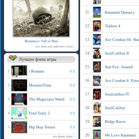
11.
Katamari Damacy
12.
Tekken 4
13.
Ace Combat 04: Sha
Resistance: Fall of Man
все обои для рабочего стола >
14.
SoulCalibur II
Лучшие флеш игры
15.
Star Fox: Assault
i Remain
0.0
1.
16.
Ace Combat 6: Fires
MonsterTime
0.0
2.
17.
Soulcalibur IV
The Magicians Wand
0.0
3.
18.
SoulCalibur
Find Tealy 2
0.0
4.
19.
Ridge Racer
Hip Hop Tennis
0.0
5.
20.
We Love Katamari
все флеш игры >