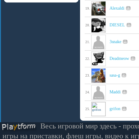
Alexaldi
3
19.
DIESEL
3
20.
3snake
2
21.
Deadmeow
2
22.
sasa-g
2
23.
Maddi
2
24.
grifon
2
25.
Весь игровой мир здесь - прох
игры на приставки, флеш игры, видео к иг