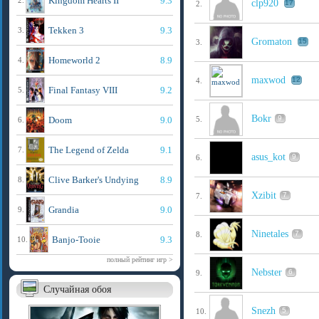
Kingdom Hearts II
9.3
2.
clp920
17
2.
Tekken 3
9.3
3.
Gromaton
15
3.
Homeworld 2
8.9
4.
maxwod
12
4.
Final Fantasy VIII
9.2
5.
Bokr
9
Doom
9.0
5.
6.
The Legend of Zelda
9.1
7.
asus_kot
9
6.
Clive Barker's Undying
8.9
8.
Xzibit
7
7.
Grandia
9.0
9.
Ninetales
7
8.
Banjo-Tooie
9.3
10.
полный рейтинг игр >
Nebster
6
9.
Случайная обоя
Snezh
5
10.