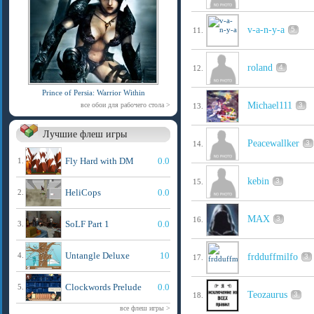
v-a-n-y-a
5
11.
roland
4
12.
Prince of Persia: Warrior Within
Michael111
все обои для рабочего стола >
3
13.
Лучшие флеш игры
Peacewallker
3
14.
Fly Hard with DM
0.0
1.
kebin
3
15.
HeliCops
0.0
2.
MAX
3
16.
SoLF Part 1
0.0
3.
Untangle Deluxe
10
4.
frdduffmilfo
3
17.
Clockwords Prelude
0.0
5.
Teozaurus
3
18.
все флеш игры >