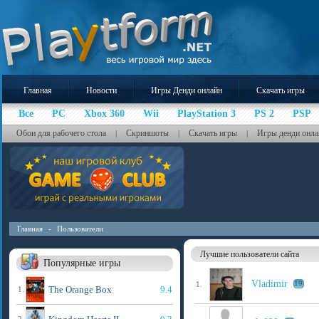
Главная
Новости
Игры Денди онлайн
Скачать игры
Все
PC
Xbox 360
Wii
PlayStation 3
PS 2
PSP
Обои для рабочего стола
Скриншоты
Скачать игры
Игры денди онла
|
|
|
Главная
-
Пользователи
Лучшие пользователи сайта
Популярные игры
Vladimir
19
1.
The Orange Box
9.4
1.