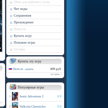
Обои для рабочего стола
Чит коды
Сохранения
Прохождение
Новости
Купить игру
Похожие игры
Отзывы
Купить эту игру
Ozon.ru
499 руб.
- купить
все цены >
Популярные игры
Sonic Adventure 2
8.9
1.
m >
Valkyria Chronicles
9.0
2.