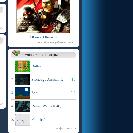
и >
Killzone: Liberation
все обои для рабочего стола >
Лучшие флеш игры
Balloono
0.0
1.
Stoneage Assassin 2
10
2.
Snail
0.0
3.
р >
Robot Wants Kitty
0.0
4.
Frantic2
0.0
5.
все флеш игры >