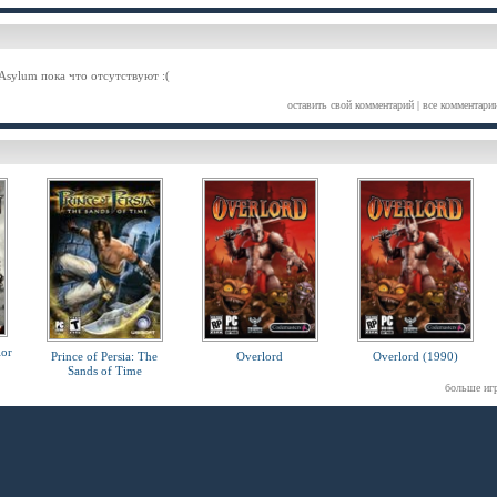
Asylum пока что отсутствуют :(
оставить свой комментарий
|
все комментари
ior
Prince of Persia: The
Overlord
Overlord (1990)
Sands of Time
больше иг