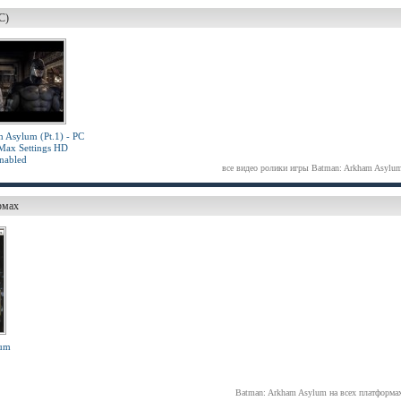
C)
 Asylum (Pt.1) - PC
Max Settings HD
nabled
все видео ролики игры Batman: Arkham Asylu
рмах
lum
Batman: Arkham Asylum на всех платформа