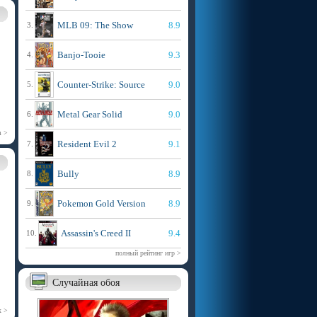
MLB 09: The Show
8.9
3.
Banjo-Tooie
9.3
4.
Counter-Strike: Source
9.0
5.
Metal Gear Solid
9.0
6.
m >
Resident Evil 2
9.1
7.
Bully
8.9
8.
Pokemon Gold Version
8.9
9.
Assassin's Creed II
9.4
10.
полный рейтинг игр >
Случайная обоя
х >