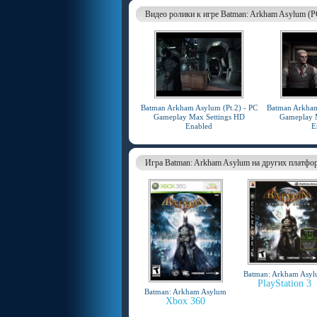
Видео ролики к игре Batman: Arkham Asylum (P
Batman Arkham Asylum (Pt.2) - PC
Batman Arkham
Gameplay Max Settings HD
Gameplay 
Enabled
E
Игра Batman: Arkham Asylum на других платфо
Batman: Arkham Asy
PlayStation 3
Batman: Arkham Asylum
Xbox 360