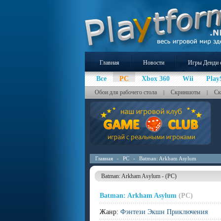
Главная
Новости
Игры Денди 
Все
PC
Xbox 360
Wii
Play
Обои для рабочего стола
Скриншоты
Ск
|
|
Главная
-
PC
-
Batman: Arkham Asylum
Batman: Arkham Asylum - (PC)
Batman: Arkham Asylum
(PC)
Жанр:
Фэнтези Экшн Приключения