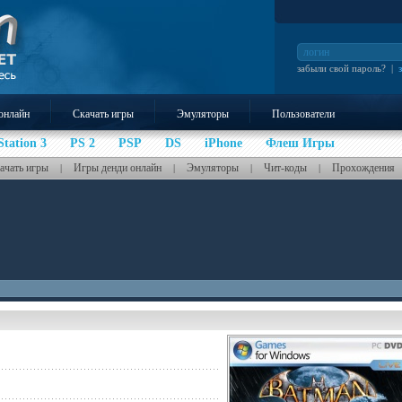
забыли свой пароль?
|
онлайн
Скачать игры
Эмуляторы
Пользователи
Station 3
PS 2
PSP
DS
iPhone
Флеш Игры
ачать игры
Игры денди онлайн
Эмуляторы
Чит-коды
Прохождения
|
|
|
|