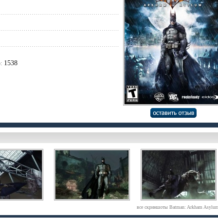
1538
:
все скриншоты Batman: Arkham Asylu