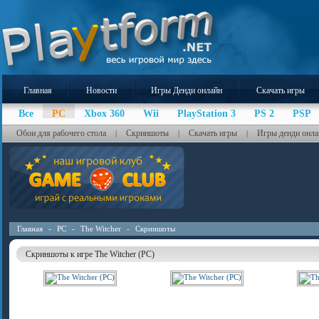
Главная
Новости
Игры Денди онлайн
Скачать игры
Все
PC
Xbox 360
Wii
PlayStation 3
PS 2
PSP
Обои для рабочего стола
Скриншоты
Скачать игры
Игры денди онла
|
|
|
Главная
-
PC
-
The Witcher
-
Скриншоты
Скриншоты к игре The Witcher (PC)