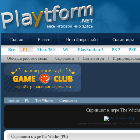
Главная
Новости
Игры Денди онлайн
Скачать игры
Все
PC
Xbox 360
Wii
PlayStation 3
PS 2
PSP
Обои для рабочего стола
Скриншоты
Скачать игры
Игры денди онла
|
|
|
Главная
-
PC
-
The Witcher
-
Скриншоты
Скриншот к игре The Witche
кликните на изображение для того, чтобы отк
Скриншоты к игре The Witcher (PC)