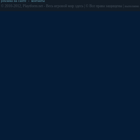
реклама на сайте
-
контакты
© 2010-2012, Playtform.net - Весь игровой мир здесь | © Все права защищены |
выполнено з