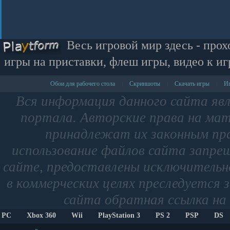
Весь игровой мир здесь - прох
игры на приставки, флеш игры, видео к иг
Обои для рабочего стола
Скриншоты
Скачать игры
Иг
|
|
|
Вся информация данного сайта яв
портала. Авторские права на мат
принадлежат их законным пр
использование файлов сайта запре
сайте, предоставлены исключительно
в коммерческих целях преследуется 
сайта обратная ссылка на 
PC
Xbox 360
Wii
PlayStation 3
PS 2
PSP
DS