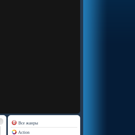
Все жанры
Action