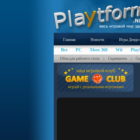
Главная
Новости
Игры Денди 
Все
PC
Xbox 360
Wii
Play
Обои для рабочего стола
Скриншоты
Ск
|
|