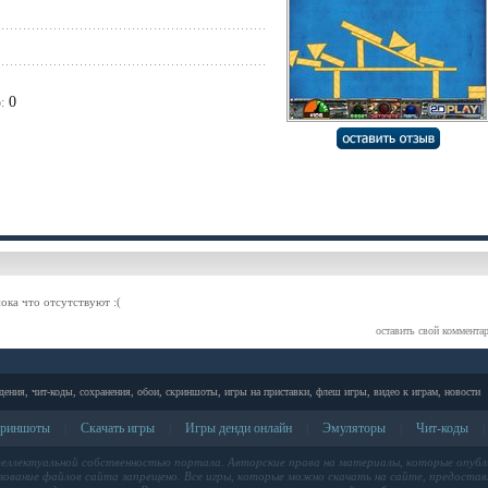
0
:
пока что отсутствуют :(
оставить свой коммента
дения, чит-коды, сохранения, обои, скриншоты, игры на приставки, флеш игры, видео к играм, новости
риншоты
Скачать игры
Игры денди онлайн
Эмуляторы
Чит-коды
|
|
|
|
|
теллектуальной собственностью портала. Авторские права на материалы, которые опубл
ование файлов сайта запрещено. Все игры, которые можно скачать на сайте, предоставл