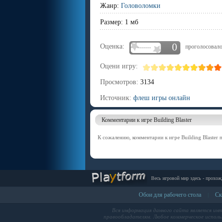
Жанр:
Головоломки
Размер: 1 мб
0
Оценка:
проголосовало
-------
Оцени игру:
Просмотров:
3134
Источник:
флеш игры онлайн
Комментарии к игре Building Blaster
К сожалению, комментарии к игре Building Blaster 
Весь игровой мир здесь - прохож
Обои для рабочего стола
Ск
|
Вся информация данного сайта является ин
правообладателям. Любое коммерческое использ