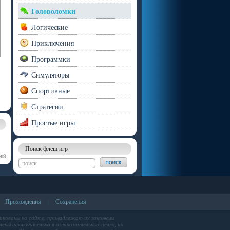
Головоломки
Логические
Приключения
Программки
Симуляторы
Спортивные
Стратегии
Простые игры
Поиск флеш игр
рий
Прохождения
Сохранения
|
икованы на сайте, принадлежат их законным
ены исключительно в ознакомительных целях, их