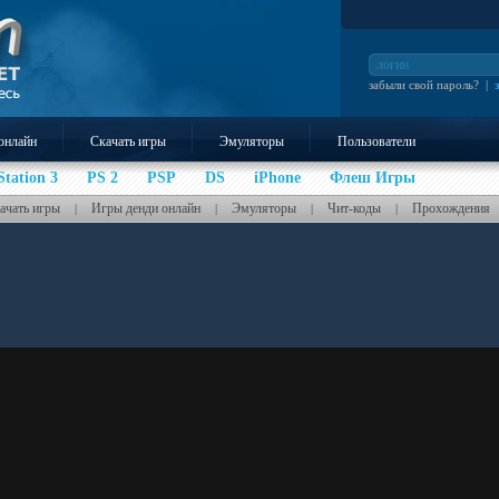
забыли свой пароль?
|
онлайн
Скачать игры
Эмуляторы
Пользователи
Station 3
PS 2
PSP
DS
iPhone
Флеш Игры
ачать игры
Игры денди онлайн
Эмуляторы
Чит-коды
Прохождения
|
|
|
|