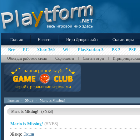
Главная
Новости
Игры Денди онлайн
Скачать игры
Все
PC
Xbox 360
Wii
PlayStation 3
PS 2
PSP
Обои для рабочего стола
Скриншоты
Скачать игры
Игры денди онла
|
|
|
Главная
-
SNES
-
Mario is Missing!
Mario is Missing! - (SNES)
Mario is Missing!
(SNES)
Жанр:
Экшн