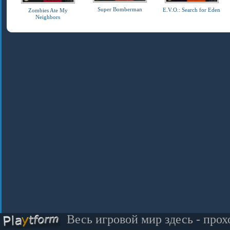
Super Bomberman
E.V.O.: Search for Eden
Zombies Ate My
Neighbors
Весь игровой мир здесь - прох