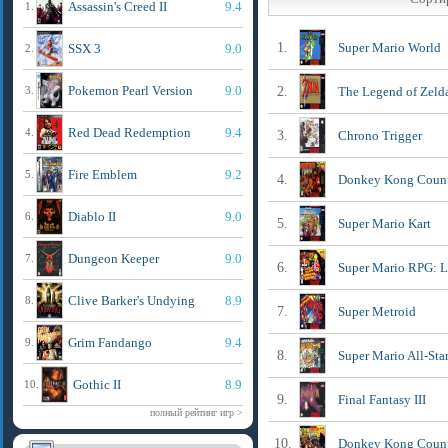
Assassin's Creed II
9.4
1.
1.
Super Mario World
SSX 3
9.0
2.
Pokemon Pearl Version
9.0
3.
2.
The Legend of Zelda
Red Dead Redemption
9.4
4.
3.
Chrono Trigger
Fire Emblem
9.2
5.
4.
Donkey Kong Coun
Diablo II
9.0
6.
5.
Super Mario Kart
Dungeon Keeper
9.0
7.
6.
Super Mario RPG: Le
Clive Barker's Undying
8.9
8.
7.
Super Metroid
Grim Fandango
9.4
9.
8.
Super Mario All-Sta
Gothic II
8.9
10.
9.
Final Fantasy III
полный рейтинг игр >
10.
Donkey Kong Countr