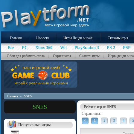
Главная
Новости
Игры Денди онлайн
Скачать игры
Все
PC
Xbox 360
Wii
PlayStation 3
PS 2
PSP
Обои для рабочего стола
Скриншоты
Скачать игры
Игры денди онла
|
|
|
Главная
-
SNES
SNES
Рейтинг игр на SNES
Страницы:
<
1
2
3
4
5
Популярные игры
Сорти