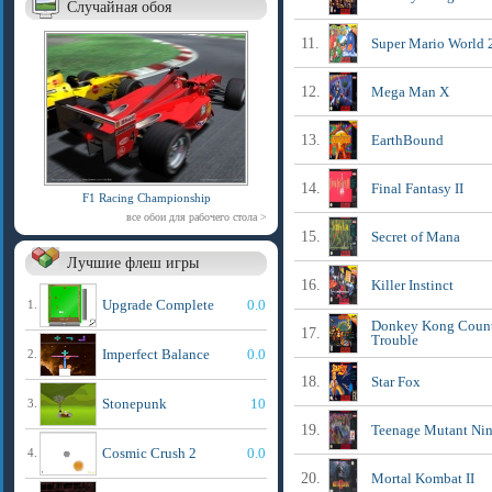
Случайная обоя
11.
Super Mario World 2
12.
Mega Man X
13.
EarthBound
14.
Final Fantasy II
F1 Racing Championship
все обои для рабочего стола >
15.
Secret of Mana
Лучшие флеш игры
16.
Killer Instinct
Upgrade Complete
0.0
1.
Donkey Kong Countr
17.
Trouble
Imperfect Balance
0.0
2.
18.
Star Fox
Stonepunk
10
3.
19.
Teenage Mutant Ninj
Cosmic Crush 2
0.0
4.
20.
Mortal Kombat II