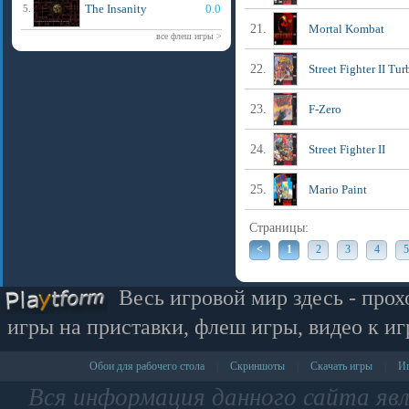
The Insanity
0.0
5.
21.
Mortal Kombat
все флеш игры >
22.
Street Fighter II Tur
23.
F-Zero
24.
Street Fighter II
25.
Mario Paint
Страницы:
<
1
2
3
4
5
Весь игровой мир здесь - прох
игры на приставки, флеш игры, видео к иг
Обои для рабочего стола
Скриншоты
Скачать игры
Иг
|
|
|
Вся информация данного сайта яв