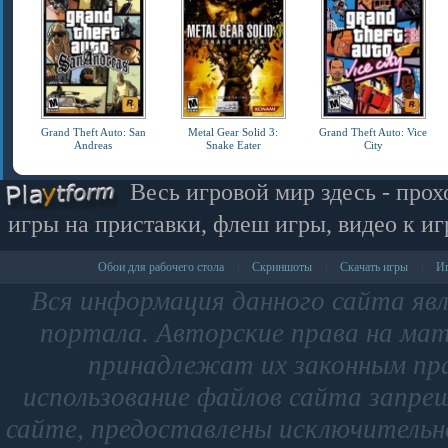
Grand Theft Auto: San
Metal Gear Solid 3:
Grand Theft Auto: Vice
Andreas
Snake Eater
City
Весь игровой мир здесь - прох
игры на приставки, флеш игры, видео к иг
Обои для рабочего стола
Скриншоты
Скачать игры
Иг
|
|
|
Вся информация данного сайта яв
портала. Авторские права на мат
принадлежат их законным пр
использование файлов сайта запре
сайте, предоставлены исключительно