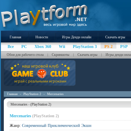
Главная
Новости
Игры Денди онлайн
Скачать игры
Все
PC
Xbox 360
Wii
PlayStation 3
PS 2
PSP
Обои для рабочего стола
Скриншоты
Скачать игры
Игры денди онла
|
|
|
Главная
-
PlayStation 2
-
Mercenaries
Mercenaries - (PlayStation 2)
Mercenaries
(PlayStation 2)
Жанр:
Современный Приключенческий Экшн