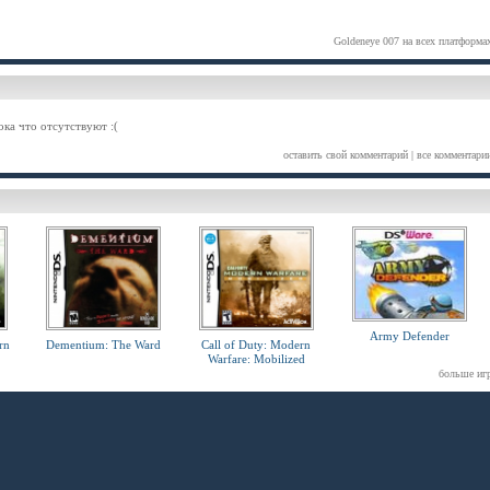
Goldeneye 007 на всех платформа
ка что отсутствуют :(
оставить свой комментарий
|
все комментари
Army Defender
rn
Dementium: The Ward
Call of Duty: Modern
Warfare: Mobilized
больше иг