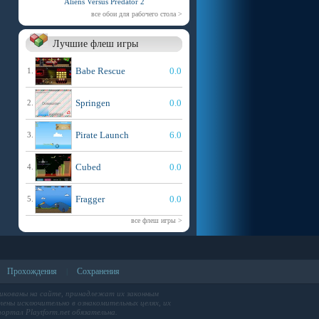
Aliens Versus Predator 2
все обои для рабочего стола >
Лучшие флеш игры
Babe Rescue
0.0
1.
Springen
0.0
2.
Pirate Launch
6.0
3.
Cubed
0.0
4.
Fragger
0.0
5.
все флеш игры >
Прохождения
Сохранения
|
икованы на сайте, принадлежат их законным
ены исключительно в ознакомительных целях, их
ортал Playtform.net обязательна.