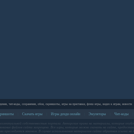
дения, чит-коды, сохранения, обои, скриншоты, игры на приставки, флеш игры, видео к играм, новости
риншоты
Скачать игры
Игры денди онлайн
Эмуляторы
Чит-коды
|
|
|
|
|
теллектуальной собственностью портала. Авторские права на материалы, которые опубл
ование файлов сайта запрещено. Все игры, которые можно скачать на сайте, предоставл
лях преследуется законом. В случае использования материалов сайта обратная ссылка на п