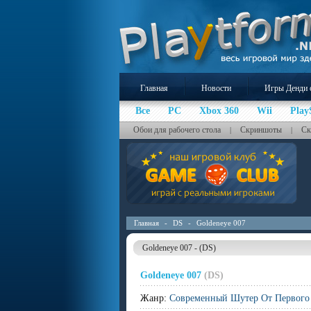
Главная
Новости
Игры Денди 
Все
PC
Xbox 360
Wii
Play
Обои для рабочего стола
Скриншоты
Ск
|
|
Главная
-
DS
-
Goldeneye 007
Goldeneye 007 - (DS)
Goldeneye 007
(DS)
Жанр:
Современный Шутер От Первого