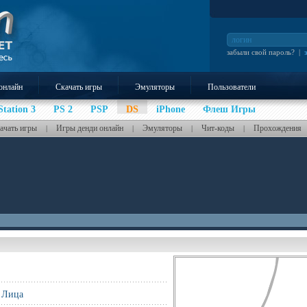
забыли свой пароль?
|
онлайн
Скачать игры
Эмуляторы
Пользователи
Station 3
PS 2
PSP
DS
iPhone
Флеш Игры
ачать игры
Игры денди онлайн
Эмуляторы
Чит-коды
Прохождения
|
|
|
|
 Лица