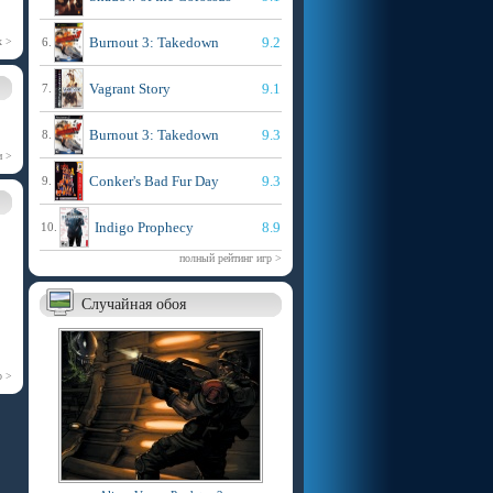
Burnout 3: Takedown
9.2
х >
6.
Vagrant Story
9.1
7.
Burnout 3: Takedown
9.3
8.
и >
Conker's Bad Fur Day
9.3
9.
Indigo Prophecy
8.9
10.
полный рейтинг игр >
Случайная обоя
р >