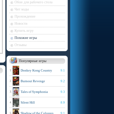
Обои для рабочего стола
Чит коды
Прохождение
Новости
Купить игру
Похожие игры
Отзывы
Популярные игры
Donkey Kong Country
9.1
1.
Burnout Revenge
9.2
2.
Tales of Symphonia
9.3
3.
Silent Hill
8.9
4.
Shadow of the Colossus
9.1
5.