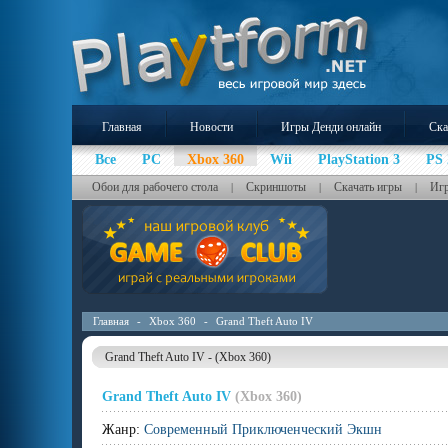
Главная
Новости
Игры Денди онлайн
Ска
Все
PC
Xbox 360
Wii
PlayStation 3
PS 
Обои для рабочего стола
Скриншоты
Скачать игры
Игр
|
|
|
Главная
-
Xbox 360
-
Grand Theft Auto IV
Grand Theft Auto IV - (Xbox 360)
Grand Theft Auto IV
(Xbox 360)
Жанр:
Современный Приключенческий Экшн