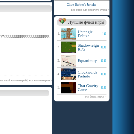
Clive Barker's Jericho
все обои для рабочего стола >
Лучшие флеш игры
Untangle
10
1.
Deluxe
VVRRRRRRRRRRRRRRRRRRRRR
Shadowreign
0.0
2.
RPG
Equanimity
0.0
3.
Clockwords
0.0
4.
Prelude
ить свой комментарий
|
все комментарии >
That Gravity
0.0
5.
Game
все флеш игры >