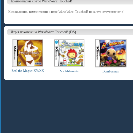
Комментарии к игре WarioWare: Touched!
К сожалению, комментарии к игре WarioWare: Touched! пока что отсутствуют :(
Игры похожие на WarioWare: Touched! (DS)
Feel the Magic: XY/XX
Scribblenauts
Bomberman