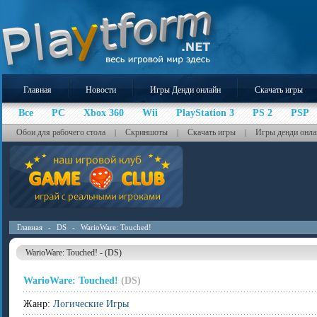
Главная
Новости
Игры Денди онлайн
Скачать игры
Все
PC
Xbox 360
Wii
PlayStation 3
PS 2
PSP
Обои для рабочего стола
Скриншоты
Скачать игры
Игры денди онла
|
|
|
Главная
-
DS
-
WarioWare: Touched!
WarioWare: Touched! - (DS)
WarioWare: Touched!
(DS)
Жанр:
Логические Игры