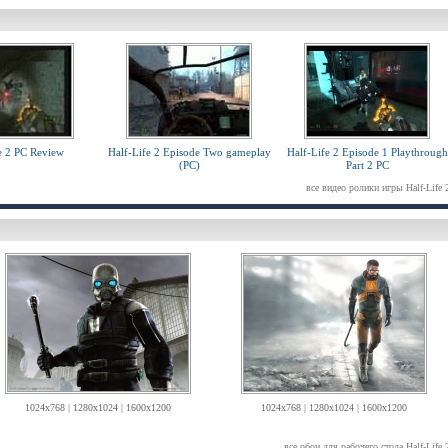
e 2 PC Review
Half-Life 2 Episode Two gameplay
Half-Life 2 Episode 1 Playthrough
(PC)
Part 2 PC
все видео ролики игры Half-Life 
1024x768 | 1280x1024 | 1600x1200
1024x768 | 1280x1024 | 1600x1200
все обои для рабочего стола Half-Life 