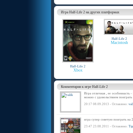
Игра Half-Life 2 на других платформах
Half-Life 2
Macintosh
Half-Life 2
Xbox
Комментарии к игре Half-Life 2
Игра отличная , ее особеннасть -
можно с удовольствием поиграть и
20:17 08.09.2013 - Оставлено:
val
игра супер советую поиграть на 2
23:47 23.08.2011 - Оставлено:
Ti