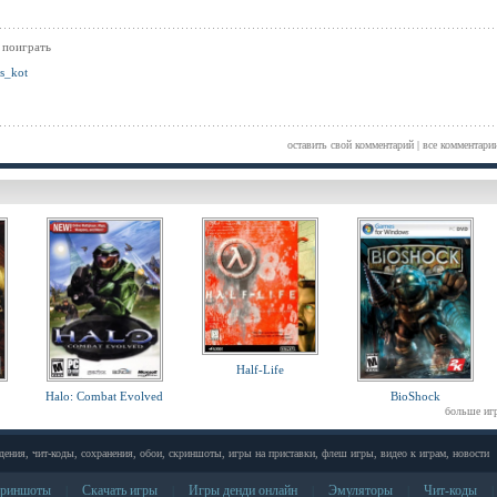
 поиграть
s_kot
оставить свой комментарий
|
все комментари
Half-Life
Halo: Combat Evolved
BioShock
больше иг
дения, чит-коды, сохранения, обои, скриншоты, игры на приставки, флеш игры, видео к играм, новости
риншоты
Скачать игры
Игры денди онлайн
Эмуляторы
Чит-коды
|
|
|
|
|