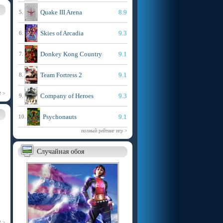
Quake III Arena
8.9
5.
Skies of Arcadia
9.3
6.
Donkey Kong Country
9.1
7.
Team Fortress 2
9.1
8.
2 >
Company of Heroes
9.3
9.
Psychonauts
9.1
10.
полный рейтинг игр >
Случайная обоя
2 >