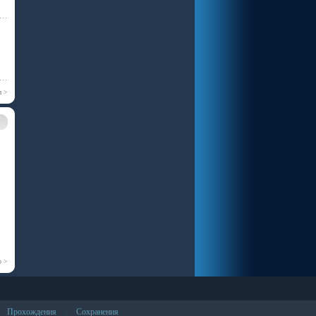
и >
р >
Прохождения
Сохранения
|