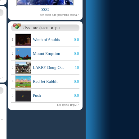
SSX3
все обои для рабочего стола >
Лучшие флеш игры
Wrath of Anubis
0.0
1.
Mount Eruption
0.0
2.
LARRY Doug-Out
10
3.
х >
Red Jet Rabbit
0.0
4.
Push
0.0
5.
ё
все флеш игры >