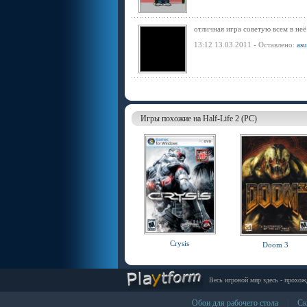
отличная игра советую всем в неё
13:12 13.03.2011 - Оставлено:
asu
Игры похожие на Half-Life 2 (PC)
Crysis
Doom 3
Весь игровой мир здесь - прохож
Обои для рабочего стола
Ск
|