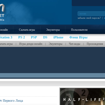
забыли свой пароль?
|
онлайн
Скачать игры
Эмуляторы
Пользователи
Station 3
PS 2
PSP
DS
iPhone
Флеш Игры
ачать игры
Игры денди онлайн
Эмуляторы
Чит-коды
Прохождения
|
|
|
|
т Первого Лица