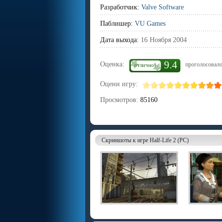
Разработчик:
Valve Software
Паблишер:
VU Games
Дата выхода:
16 Ноября 2004
9.4
Оценка:
проголосовало
отлично!
Оцени игру:
Просмотров:
85160
Скриншоты к игре Half-Life 2 (PC)