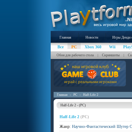
Главная
Новости
Игры Денди 
Все
PC
Xbox 360
Wii
Play
Обои для рабочего стола
Скриншоты
Ск
|
|
Главная
-
PC
-
Half-Life 2
Half-Life 2 - (PC)
Half-Life 2
(PC)
Жанр:
Научно-Фантастический Шутер О