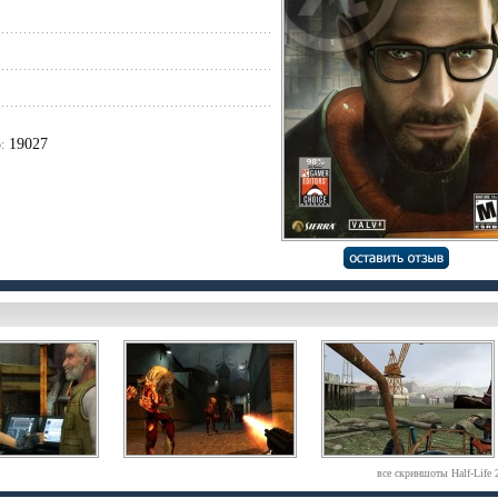
19027
:
все скриншоты Half-Life 