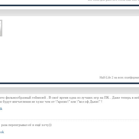
Half-Life 2 на всех платформа
 это фильмообразный геймплей . В своё время одна из лучших игр на ПК . Даже теперь в не
 будут впечатления не хуже чем от \"кризис\" или \"кол оф Дьюи\" !
ik
 раза переигрывал её и ещё хочу))
pok