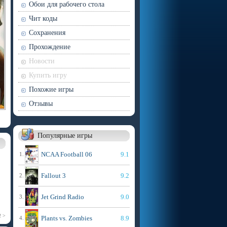
Обои для рабочего стола
Чит коды
Сохранения
Прохождение
Новости
Купить игру
Похожие игры
Отзывы
Популярные игры
NCAA Football 06
9.1
1.
Fallout 3
9.2
2.
Jet Grind Radio
9.0
3.
2 >
Plants vs. Zombies
8.9
4.