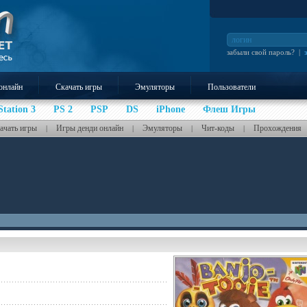
забыли свой пароль?
|
онлайн
Скачать игры
Эмуляторы
Пользователи
Station 3
PS 2
PSP
DS
iPhone
Флеш Игры
ачать игры
Игры денди онлайн
Эмуляторы
Чит-коды
Прохождения
|
|
|
|