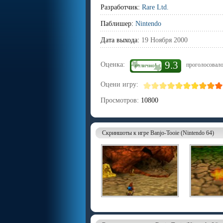
Разработчик:
Rare Ltd.
Паблишер:
Nintendo
Дата выхода:
19 Ноября 2000
9.3
Оценка:
проголосовало
отлично!
Оцени игру:
Просмотров:
10800
Скриншоты к игре Banjo-Tooie (Nintendo 64)