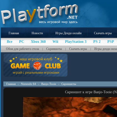
Главная
Новости
Игры Денди онлайн
Скачать игры
Все
PC
Xbox 360
Wii
PlayStation 3
PS 2
PSP
Обои для рабочего стола
Скриншоты
Скачать игры
Игры денди онла
|
|
|
Главная
-
Nintendo 64
-
Banjo-Tooie
-
Скриншоты
Скриншот к игре Banjo-Tooie (Ni