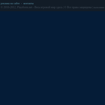
реклама на сайте
-
контакты
© 2010-2012, Playtform.net - Весь игровой мир здесь | © Все права защищены |
выполнено з