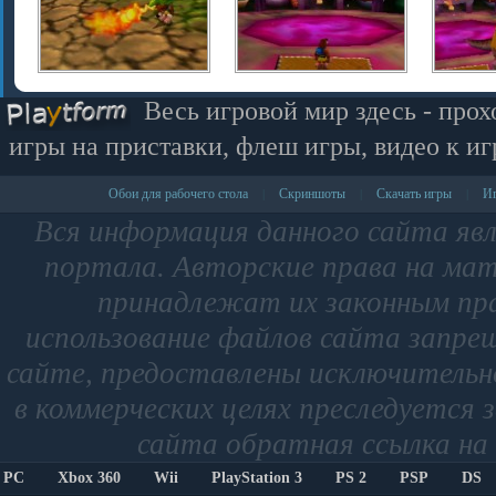
Весь игровой мир здесь - прох
игры на приставки, флеш игры, видео к иг
Обои для рабочего стола
Скриншоты
Скачать игры
Иг
|
|
|
Вся информация данного сайта яв
портала. Авторские права на мат
принадлежат их законным пр
использование файлов сайта запре
сайте, предоставлены исключительно
в коммерческих целях преследуется 
сайта обратная ссылка на 
PC
Xbox 360
Wii
PlayStation 3
PS 2
PSP
DS