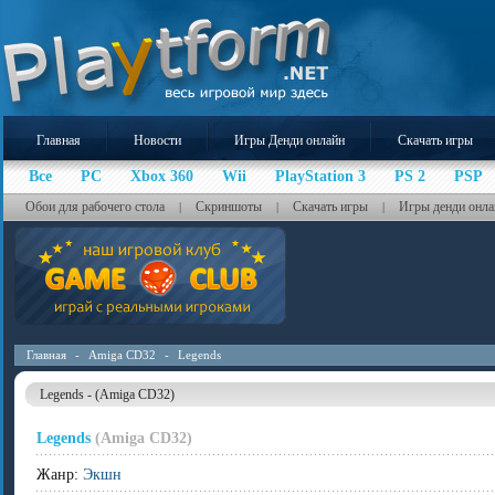
Главная
Новости
Игры Денди онлайн
Скачать игры
Все
PC
Xbox 360
Wii
PlayStation 3
PS 2
PSP
Обои для рабочего стола
Скриншоты
Скачать игры
Игры денди онла
|
|
|
Главная
-
Amiga CD32
-
Legends
Legends - (Amiga CD32)
Legends
(Amiga CD32)
Жанр:
Экшн