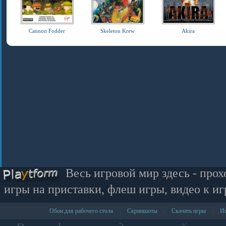
Cannon Fodder
Skeleton Krew
Akira
Весь игровой мир здесь - прох
игры на приставки, флеш игры, видео к иг
Обои для рабочего стола
Скриншоты
Скачать игры
Иг
|
|
|