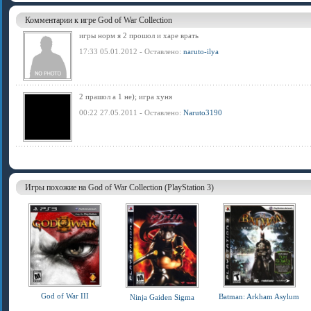
Комментарии к игре God of War Collection
игры норм я 2 прошол и харе врать
17:33 05.01.2012 - Оставлено:
naruto-ilya
2 прашол а 1 не); игра хуня
00:22 27.05.2011 - Оставлено:
Naruto3190
Игры похожие на God of War Collection (PlayStation 3)
God of War III
Batman: Arkham Asylum
Ninja Gaiden Sigma