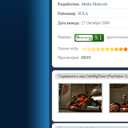
Разработчик:
Media Molecule
Паблишер:
SCEA
Дата выхода:
27 Октября 2008
9.1
Оценка:
проголосовало
отлично!
Оцени игру:
Просмотров:
18119
Скриншоты к игре LittleBigPlanet (PlayStation 3)