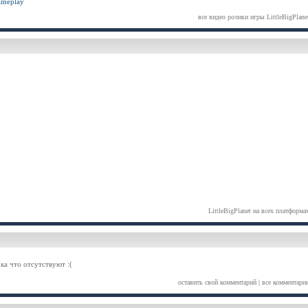
meplay
все видео ролики игры LittleBigPlane
LittleBigPlanet на всех платформа
ка что отсутствуют :(
оставить свой комментарий
|
все комментари