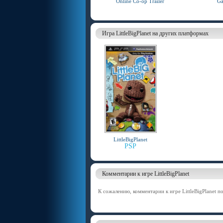
Online Co-op Trailer
Ga
Игра LittleBigPlanet на других платформах
LittleBigPlanet
PSP
Комментарии к игре LittleBigPlanet
К сожалению, комментарии к игре LittleBigPlanet по