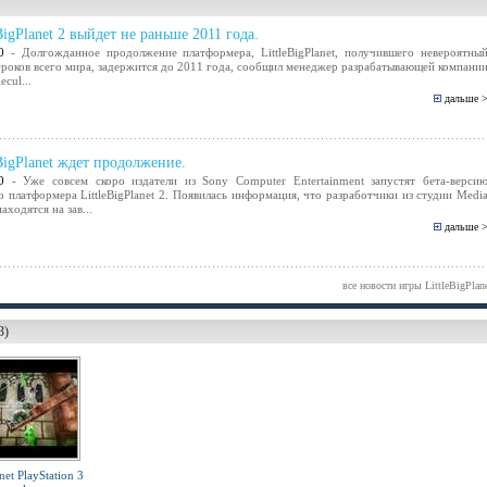
BigPlanet 2 выйдет не раньше 2011 года.
0
- Долгожданное продолжение платформера, LittleBigPlanet, получившего невероятны
гроков всего мира, задержится до 2011 года, сообщил менеджер разрабатывающей компани
cul...
дальше 
eBigPlanet ждет продолжение.
0
- Уже совсем скоро издатели из Sony Computer Entertainment запустят бета-верси
о платформера LittleBigPlanet 2. Появилась информация, что разработчики из студии Medi
аходятся на зав...
дальше 
все новости игры LittleBigPlan
3)
net PlayStation 3