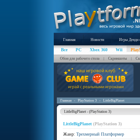
Главная
Новости
Игры Денди 
Все
PC
Xbox 360
Wii
Play
Обои для рабочего стола
Скриншоты
Ск
|
|
Главная
-
PlayStation 3
-
LittleBigPlanet
LittleBigPlanet - (PlayStation 3)
LittleBigPlanet
(PlayStation 3)
Жанр:
Трехмерный Платформер