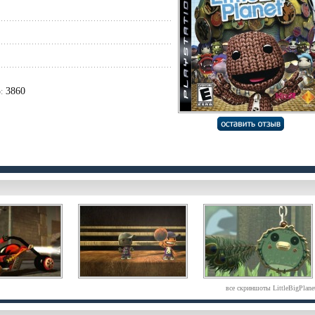
3860
:
все скриншоты LittleBigPlane