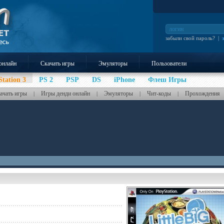
забыли свой пароль?
|
онлайн
Скачать игры
Эмуляторы
Пользователи
Station 3
PS 2
PSP
DS
iPhone
Флеш Игры
ачать игры
Игры денди онлайн
Эмуляторы
Чит-коды
Прохождения
|
|
|
|