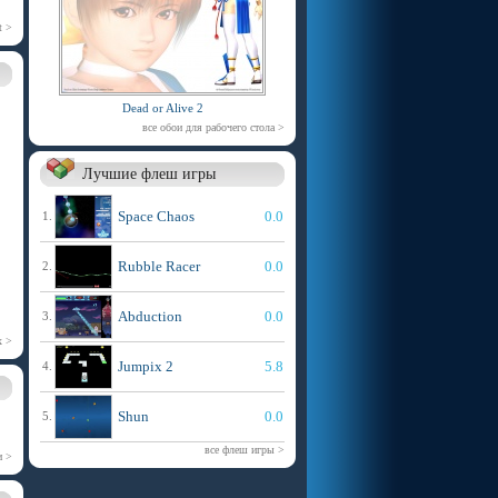
t >
Dead or Alive 2
все обои для рабочего стола >
Лучшие флеш игры
Space Chaos
0.0
1.
Rubble Racer
0.0
2.
Abduction
0.0
3.
х >
Jumpix 2
5.8
4.
Shun
0.0
5.
все флеш игры >
и >