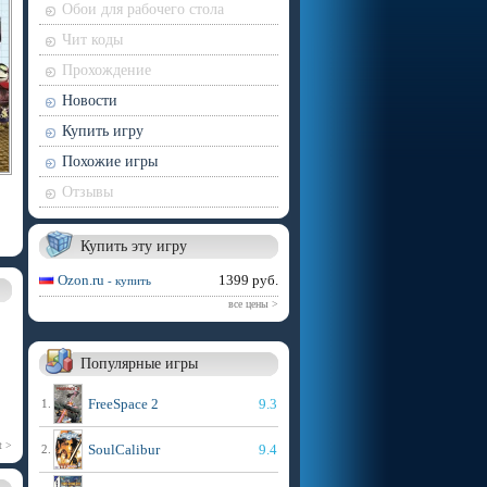
Обои для рабочего стола
Чит коды
Прохождение
Новости
Купить игру
Похожие игры
Отзывы
Купить эту игру
Ozon.ru
1399 руб.
- купить
все цены >
Популярные игры
FreeSpace 2
9.3
1.
t >
SoulCalibur
9.4
2.