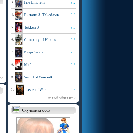
Fire Emblem
9.2
3.
й
Burnout 3: Takedown
9.3
4.
и
Tekken 3
9.3
>
5.
Company of Heroes
9.3
6.
ю
Ninja Gaiden
9.3
7.
a
>
Mafia
9.3
8.
World of Warcraft
9.0
9.
et>
Gears of War
9.3
10.
полный рейтинг игр >
Случайная обоя