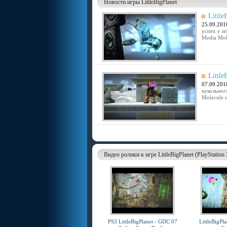
Новости игры LittleBigPlanet
Little
25.09.201
успех у и
Media Mole
Littl
07.09.201
кукольног
Molecule н
Видео ролики к игре LittleBigPlanet (PlayStation 
PS3 LittleBigPlanet - GDC 07
LittleBigPla