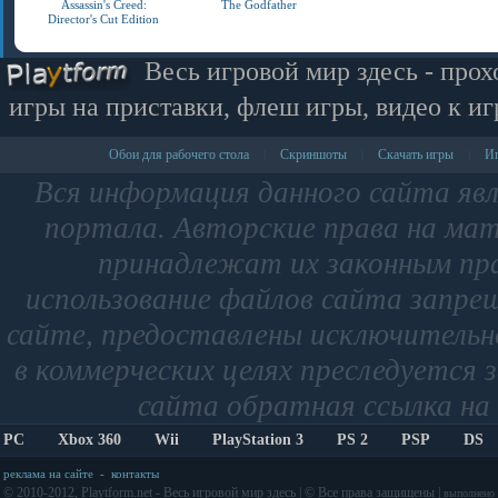
Assassin's Creed:
The Godfather
Director's Cut Edition
Весь игровой мир здесь - прох
игры на приставки, флеш игры, видео к иг
Обои для рабочего стола
Скриншоты
Скачать игры
Иг
|
|
|
Вся информация данного сайта яв
портала. Авторские права на мат
принадлежат их законным пр
использование файлов сайта запре
сайте, предоставлены исключительно
в коммерческих целях преследуется 
сайта обратная ссылка на 
PC
Xbox 360
Wii
PlayStation 3
PS 2
PSP
DS
реклама на сайте
-
контакты
© 2010-2012, Playtform.net - Весь игровой мир здесь | © Все права защищены |
выполнено з