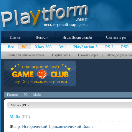
Главная
Новости
Игры Денди онлайн
Скачать игры
Все
PC
Xbox 360
Wii
PlayStation 3
PS 2
PSP
Обои для рабочего стола
Скриншоты
Скачать игры
Игры денди онла
|
|
|
Главная
-
PC
-
Mafia
Mafia - (PC)
Mafia
(PC)
Жанр:
Исторический Приключенческий Экшн