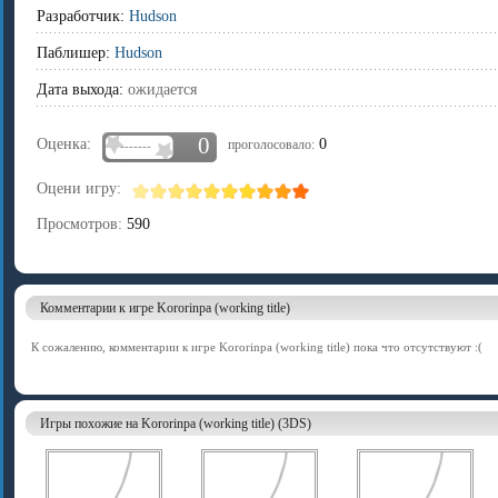
Разработчик:
Hudson
Паблишер:
Hudson
Дата выхода:
ожидается
0
Оценка:
0
проголосовало:
-------
Оцени игру:
Просмотров:
590
Комментарии к игре Kororinpa (working title)
К сожалению, комментарии к игре Kororinpa (working title) пока что отсутствуют :(
Игры похожие на Kororinpa (working title) (3DS)