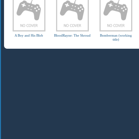
A Boy and His Blob
BloodRayne: The Shroud
Bomberman (working
title)