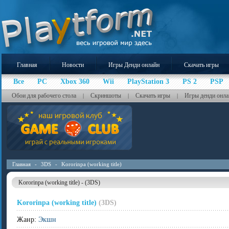
Главная
Новости
Игры Денди онлайн
Скачать игры
Все
PC
Xbox 360
Wii
PlayStation 3
PS 2
PSP
Обои для рабочего стола
Скриншоты
Скачать игры
Игры денди онла
|
|
|
Главная
-
3DS
-
Kororinpa (working title)
Kororinpa (working title) - (3DS)
Kororinpa (working title)
(3DS)
Жанр:
Экшн