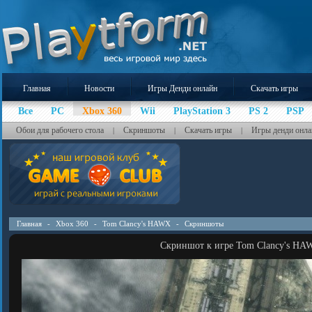
Главная
Новости
Игры Денди онлайн
Скачать игры
Все
PC
Xbox 360
Wii
PlayStation 3
PS 2
PSP
Обои для рабочего стола
Скриншоты
Скачать игры
Игры денди онла
|
|
|
Главная
-
Xbox 360
-
Tom Clancy's HAWX
-
Скриншоты
Скриншот к игре Tom Clancy's HA