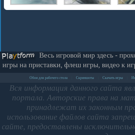
Весь игровой мир здесь - прох
игры на приставки, флеш игры, видео к иг
Обои для рабочего стола
Скриншоты
Скачать игры
Иг
|
|
|
Вся информация данного сайта яв
портала. Авторские права на мат
принадлежат их законным пр
использование файлов сайта запре
сайте, предоставлены исключительно