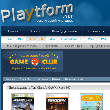
Главная
Новости
Игры Денди онлайн
Скачать игры
Все
PC
Xbox 360
Wii
PlayStation 3
PS 2
PSP
Обои для рабочего стола
Скриншоты
Скачать игры
Игры денди онла
|
|
|
Главная
-
Xbox 360
-
Tom Clancy's HAWX
-
Похожие игры
Игры похожие на Tom Clancy's HAWX (Xbox 360)