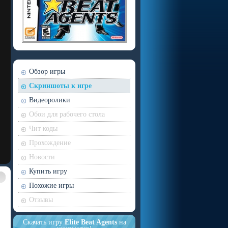
Обзор игры
Скриншоты к игре
Видеоролики
Обои для рабочего стола
Чит коды
Прохождение
Новости
Купить игру
Похожие игры
Отзывы
Скачать игру
Elite Beat Agents
на