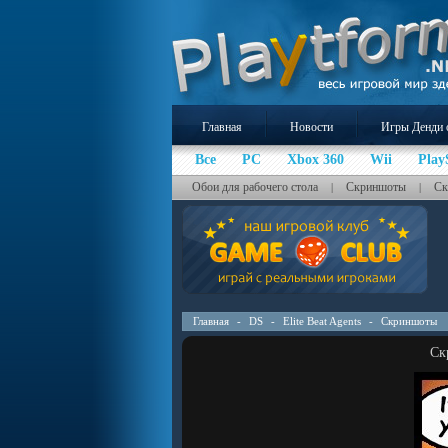
Главная
Новости
Игры Денди 
Все
PC
Xbox 360
Wii
Play
Обои для рабочего стола
Скриншоты
Ск
|
|
Главная
-
DS
-
Elite Beat Agents
-
Скриншоты
Ск