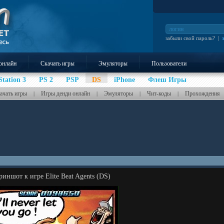
забыли свой пароль?
|
онлайн
Скачать игры
Эмуляторы
Пользователи
Station 3
PS 2
PSP
DS
iPhone
Флеш Игры
ачать игры
Игры денди онлайн
Эмуляторы
Чит-коды
Прохождения
|
|
|
|
риншот к игре Elite Beat Agents (DS)