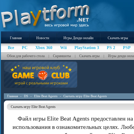
Главная
Новости
Игры Денди онлайн
Скачать игры
Все
PC
Xbox 360
Wii
PlayStation 3
PS 2
PSP
Обои для рабочего стола
Скриншоты
Скачать игры
Игры денди онла
|
|
|
Главная
-
DS
-
Elite Beat Agents
-
Скачать игру Elite Beat Agents
Скачать игру Elite Beat Agents
Файл игры Elite Beat Agents предоставлен н
использования в ознакомительных целях. Люб