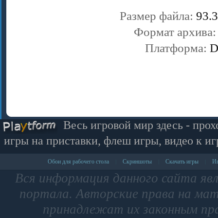
Размер файла:
93.3
Формат архива
Платформа:
D
Весь игровой мир здесь - прох
игры на приставки, флеш игры, видео к иг
Обои для рабочего стола
Скриншоты
Скачать игры
Иг
|
|
|
Вся информация данного сайта яв
портала. Авторские права на мат
принадлежат их законным пр