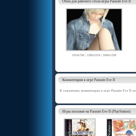
Обои для рабочего стола игры Parasite Eve II
1024x768 | 1280x1024 | 1600x1200
Комментарии к игре Parasite Eve II
К сожалению, комментарии к игре Parasite Eve II по
Игры похожие на Parasite Eve II (PlayStation)