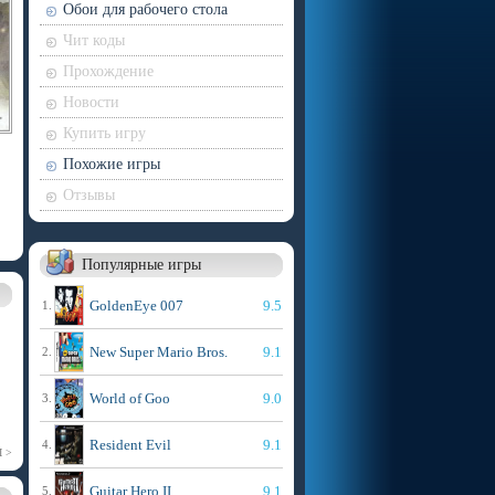
Обои для рабочего стола
Чит коды
Прохождение
Новости
Купить игру
Похожие игры
Отзывы
Популярные игры
GoldenEye 007
9.5
1.
New Super Mario Bros.
9.1
2.
World of Goo
9.0
3.
Resident Evil
9.1
4.
I >
Guitar Hero II
9.1
5.