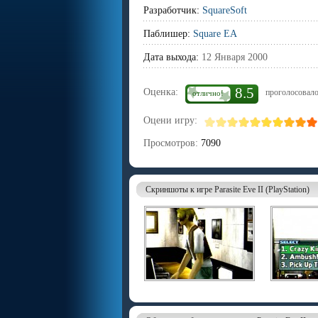
Разработчик:
SquareSoft
Паблишер:
Square EA
Дата выхода:
12 Января 2000
8.5
Оценка:
проголосовало
отлично!
Оцени игру:
Просмотров:
7090
Скриншоты к игре Parasite Eve II (PlayStation)