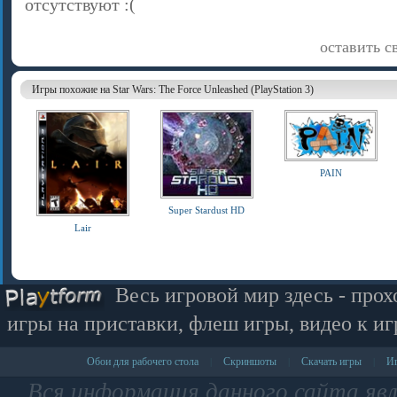
отсутствуют :(
оставить с
Игры похожие на Star Wars: The Force Unleashed (PlayStation 3)
PAIN
Super Stardust HD
Lair
Весь игровой мир здесь - прох
игры на приставки, флеш игры, видео к иг
Обои для рабочего стола
Скриншоты
Скачать игры
Иг
|
|
|
Вся информация данного сайта яв