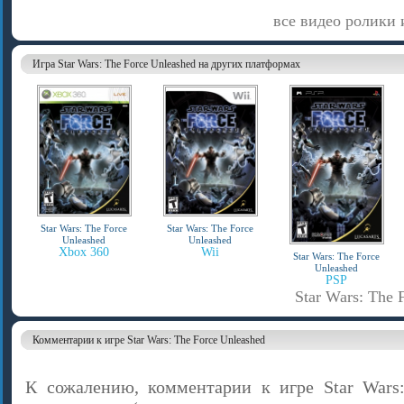
все видео ролики и
Игра Star Wars: The Force Unleashed на других платформах
Star Wars: The Force
Star Wars: The Force
Unleashed
Unleashed
Xbox 360
Wii
Star Wars: The Force
Unleashed
PSP
Star Wars: The 
Комментарии к игре Star Wars: The Force Unleashed
К сожалению, комментарии к игре Star Wars: