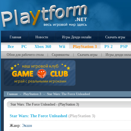
Главная
Новости
Игры Денди онлайн
Скачать игры
Все
PC
Xbox 360
Wii
PlayStation 3
PS 2
PSP
Обои для рабочего стола
Скриншоты
Скачать игры
Игры денди онла
|
|
|
Главная
-
PlayStation 3
-
Star Wars: The Force Unleashed
Star Wars: The Force Unleashed - (PlayStation 3)
Star Wars: The Force Unleashed
(PlayStation 3)
Жанр:
Экшн