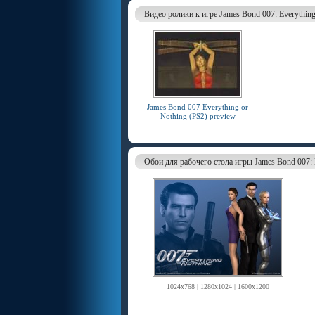
Видео ролики к игре James Bond 007: Everything 
James Bond 007 Everything or
Nothing (PS2) preview
Обои для рабочего стола игры James Bond 007: 
1024x768 | 1280x1024 | 1600x1200