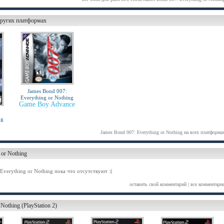
 других платформах
James Bond 007:
Everything or Nothing
Game Boy Advance
ng
James Bond 007: Everything or Nothing на всех платформа
 or Nothing
verything or Nothing пока что отсутствуют :(
оставить свой комментарий
|
все комментари
Nothing (PlayStation 2)