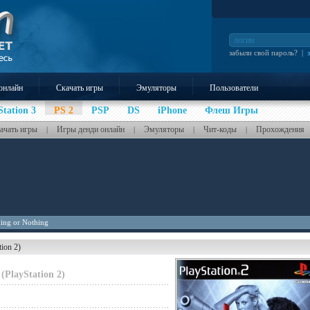
забыли свой пароль?
|
онлайн
Скачать игры
Эмуляторы
Пользователи
Station 3
PS 2
PSP
DS
iPhone
Флеш Игры
ачать игры
Игры денди онлайн
Эмуляторы
Чит-коды
Прохождения
|
|
|
|
ing or Nothing
tion 2)
g
(PlayStation 2)