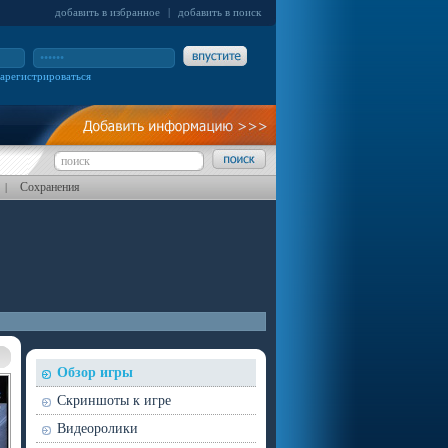
добавить в избранное
|
добавить в поиск
зарегистрироваться
Сохранения
|
Обзор игры
Скриншоты к игре
Видеоролики