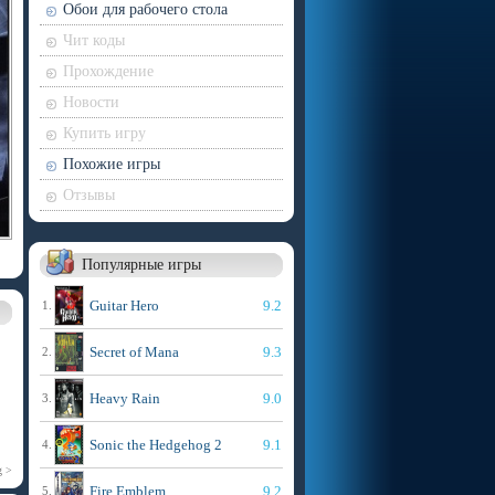
Обои для рабочего стола
Чит коды
Прохождение
Новости
Купить игру
Похожие игры
Отзывы
Популярные игры
Guitar Hero
9.2
1.
Secret of Mana
9.3
2.
Heavy Rain
9.0
3.
Sonic the Hedgehog 2
9.1
4.
g >
Fire Emblem
9.2
5.