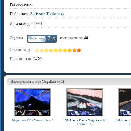
Разработчик:
Паблишер:
Software Toolworks
Дата выхода:
1993
7.4
Оценка:
40
проголосовало:
хорошо
Оцени игру:
Просмотров:
2470
Видео ролики к игре MegaRace (PC)
MegaRace PC - Meava Level 1
SSG Game Play - MegaRace PC
SSG Game 
(Suburb 1)
(