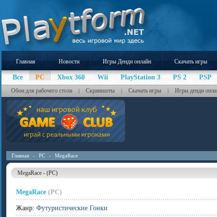
Главная
Новости
Игры Денди онлайн
Скачать игры
Все
PC
Xbox 360
Wii
PlayStation 3
PS 2
PSP
Обои для рабочего стола
Скриншоты
Скачать игры
Игры денди онла
|
|
|
Главная
-
PC
-
MegaRace
MegaRace - (PC)
MegaRace
(PC)
Жанр:
Футуристические Гонки