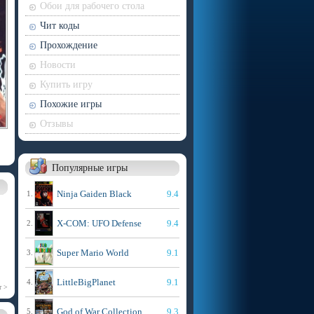
Обои для рабочего стола
Чит коды
Прохождение
Новости
Купить игру
Похожие игры
Отзывы
Популярные игры
Ninja Gaiden Black
9.4
1.
X-COM: UFO Defense
9.4
2.
Super Mario World
9.1
3.
LittleBigPlanet
9.1
4.
r >
God of War Collection
9.3
5.