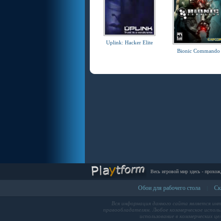
Uplink: Hacker Elite
Bionic Commando
Весь игровой мир здесь - прохож
Обои для рабочего стола
Ск
|
Вся информация данного сайта является ин
правообладателям. Любое коммерческое использ
использование в коммерческих це