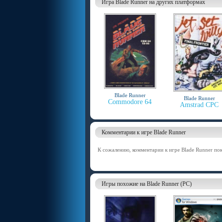
Игра Blade Runner на других платформах
Blade Runner
Blade Runner
Commodore 64
Amstrad CPC
Комментарии к игре Blade Runner
К сожалению, комментарии к игре Blade Runner пок
Игры похожие на Blade Runner (PC)