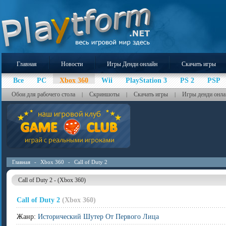
Главная
Новости
Игры Денди онлайн
Скачать игры
Все
PC
Xbox 360
Wii
PlayStation 3
PS 2
PSP
Обои для рабочего стола
Скриншоты
Скачать игры
Игры денди онла
|
|
|
Главная
-
Xbox 360
-
Call of Duty 2
Call of Duty 2 - (Xbox 360)
Call of Duty 2
(Xbox 360)
Жанр:
Исторический Шутер От Первого Лица