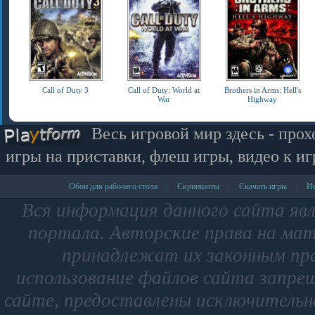
Call of Duty 3
Call of Duty: World at
Brothers in Arms: Hell's
War
Highway
Весь игровой мир здесь - прох
игры на приставки, флеш игры, видео к иг
Обои для рабочего стола
Скриншоты
Скачать игры
Иг
|
|
|
Вся информация данного сайта яв
портала. Авторские права на мат
принадлежат их законным пр
использование файлов сайта запре
сайте, предоставлены исключительно