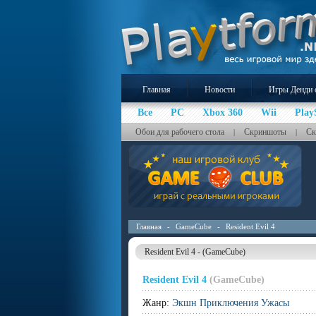
Главная
Новости
Игры Денди 
Все
PC
Xbox 360
Wii
Play
Обои для рабочего стола
Скриншоты
Ск
|
|
Главная
-
GameCube
-
Resident Evil 4
Resident Evil 4 - (GameCube)
Resident Evil 4
(GameCube)
Жанр:
Экшн Приключения Ужасы