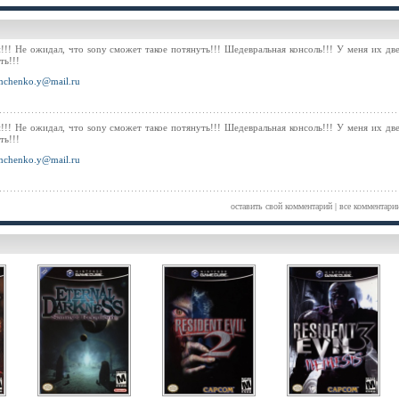
!!! Не ожидал, что sony сможет такое потянуть!!! Шедевральная консоль!!! У меня их дв
ть!!!
mchenko.y@mail.ru
!!! Не ожидал, что sony сможет такое потянуть!!! Шедевральная консоль!!! У меня их дв
ть!!!
mchenko.y@mail.ru
оставить свой комментарий
|
все комментари