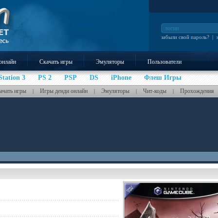
забыли свой пароль?
|
онлайн
Скачать игры
Эмуляторы
Пользователи
Station 3
PS 2
PSP
DS
iPhone
Флеш Игры
ачать игры
Игры денди онлайн
Эмуляторы
Чит-коды
Прохождения
|
|
|
|