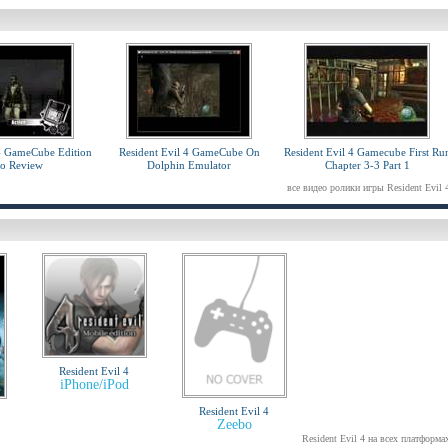
 4 GameCube Edition
Resident Evil 4 GameCube On
Resident Evil 4 Gamecube First Ru
eo Review
Dolphin Emulator
Chapter 3-3 Part 1
все видео ролики игры Resident Evil 
Resident Evil 4
iPhone/iPod
Resident Evil 4
Zeebo
Resident Evil 4 на всех платформа