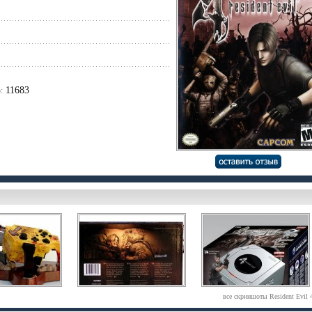
11683
:
все скриншоты Resident Evil 