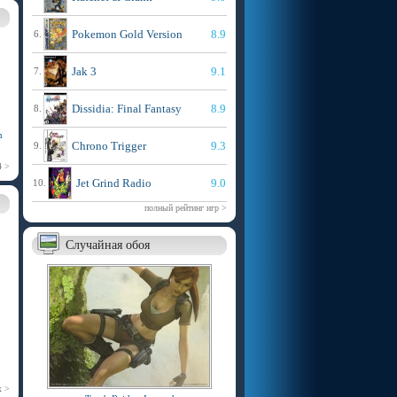
Pokemon Gold Version
8.9
6.
Jak 3
9.1
7.
Dissidia: Final Fantasy
8.9
8.
n
Chrono Trigger
9.3
9.
4 >
Jet Grind Radio
9.0
10.
полный рейтинг игр >
Случайная обоя
х >