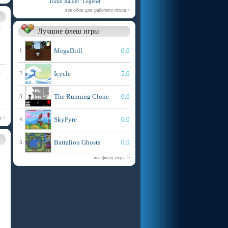
Tomb Raider: Legend
все обои для рабочего стола >
е
Лучшие флеш игры
MegaDrill
0.0
1.
е
Icycle
5.0
2.
The Running Clone
0.0
3.
и >
SkyFyre
0.0
4.
Battalion Ghosts
0.0
5.
все флеш игры >