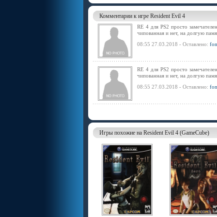
Комментарии к игре Resident Evil 4
RE 4 для PS2 просто замечателен
чипованная и нет, на долгую памя
08:55 27.03.2018 - Оставлено:
fo
RE 4 для PS2 просто замечателен
чипованная и нет, на долгую памя
08:55 27.03.2018 - Оставлено:
fo
Игры похожие на Resident Evil 4 (GameCube)