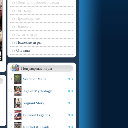
Обои для рабочего стола
Чит коды
Прохождение
Новости
Купить игру
Похожие игры
Отзывы
Популярные игры
Secret of Mana
9.3
1.
Age of Mythology
8.9
2.
Vagrant Story
9.1
3.
Burnout Legends
9.0
4.
4 >
Ratchet & Clank
9.0
5.