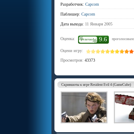
Разработчик:
Capcom
Паблишер:
Capcom
Дата выхода:
11 Января 2005
9.6
Оценка:
проголосовало
отлично!
Оцени игру:
Просмотров:
43373
Скриншоты к игре Resident Evil 4 (GameCube)