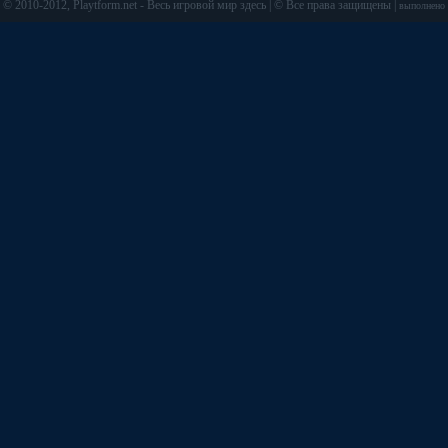
© 2010-2012, Playtform.net - Весь игровой мир здесь | © Все права защищены |
выполнено з