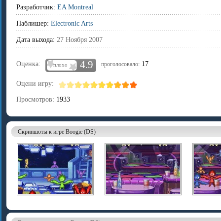
Разработчик:
EA Montreal
Паблишер:
Electronic Arts
Дата выхода:
27 Ноября 2007
4.9
Оценка:
17
проголосовало:
плохо
Оцени игру:
Просмотров:
1933
Скриншоты к игре Boogie (DS)