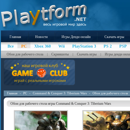
Главная
Новости
Игры Денди онлайн
Скачать игры
Все
PC
Xbox 360
Wii
PlayStation 3
PS 2
PSP
Обои для рабочего стола
Скриншоты
Скачать игры
Игры денди онла
|
|
|
Главная
-
PC
-
Command & Conquer 3: Tiberium Wars
-
Обои для рабочего стола
Обои для рабочего стола игры Command & Conquer 3: Tiberium Wars