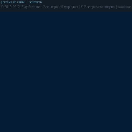
реклама на сайте
-
контакты
© 2010-2012, Playtform.net - Весь игровой мир здесь | © Все права защищены |
выполнено з