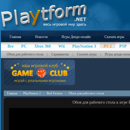
Главная
Новости
Игры Денди онлайн
Скачать игры
Все
PC
Xbox 360
Wii
PlayStation 3
PS 2
PSP
Обои для рабочего стола
Скриншоты
Скачать игры
Игры денди онла
|
|
|
Главная
-
PlayStation 2
-
Red Faction
-
Обои для рабочего стола
Обоя для рабочего стола к игре 