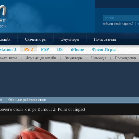
забыли свой пароль?
|
онлайн
Скачать игры
Эмуляторы
Пользователи
Station 3
PS 2
PSP
DS
iPhone
Флеш Игры
ачать игры
Игры денди онлайн
Эмуляторы
Чит-коды
Прохождения
|
|
|
|
ct
-
Обои для рабочего стола
бочего стола к игре Burnout 2: Point of Impact