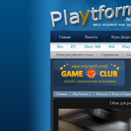
Главная
Новости
Игры Денди 
Все
PC
Xbox 360
Wii
Play
Обои для рабочего стола
Скриншоты
Ск
|
|
Главная
-
PlayStation 2
-
Burnout 2: Point of Impa
Обоя для ра