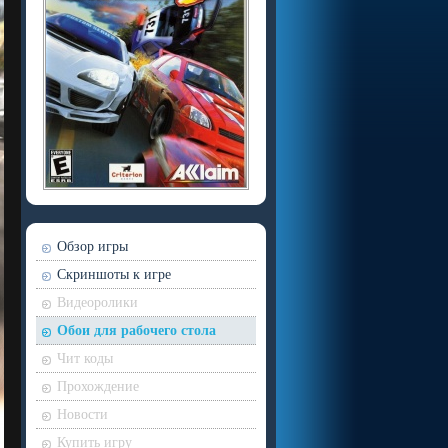
Обзор игры
Скриншоты к игре
Видеоролики
Обои для рабочего стола
Чит коды
Прохождение
Новости
Купить игру