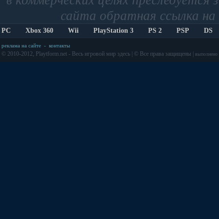
в коммерческих целях преследуется 
сайта обратная ссылка на 
PC
Xbox 360
Wii
PlayStation 3
PS 2
PSP
DS
реклама на сайте
-
контакты
© 2010-2012, Playtform.net - Весь игровой мир здесь | © Все права защищены |
выполнено з