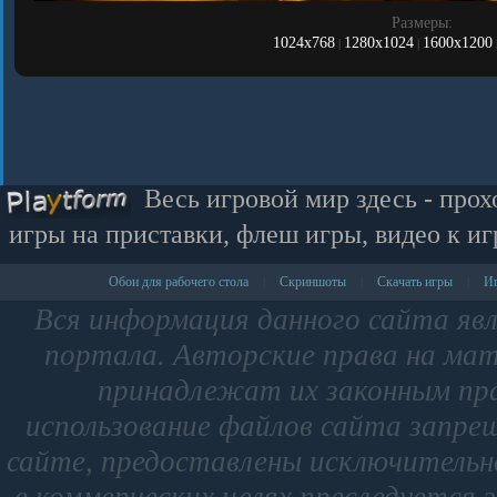
Размеры:
1024x768
1280x1024
1600x1200
|
|
Весь игровой мир здесь - прох
игры на приставки, флеш игры, видео к иг
Обои для рабочего стола
Скриншоты
Скачать игры
Иг
|
|
|
Вся информация данного сайта яв
портала. Авторские права на мат
принадлежат их законным пр
использование файлов сайта запре
сайте, предоставлены исключительно