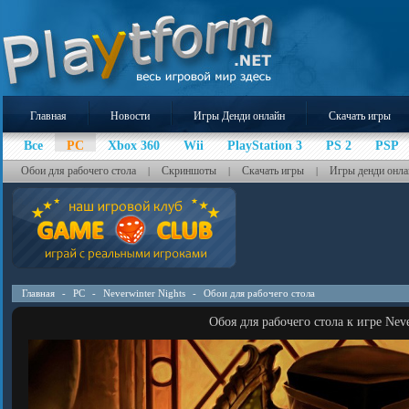
Главная
Новости
Игры Денди онлайн
Скачать игры
Все
PC
Xbox 360
Wii
PlayStation 3
PS 2
PSP
Обои для рабочего стола
Скриншоты
Скачать игры
Игры денди онла
|
|
|
Главная
-
PC
-
Neverwinter Nights
-
Обои для рабочего стола
Обоя для рабочего стола к игре Neve