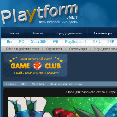
Главная
Новости
Игры Денди онлайн
Скачать игры
Все
PC
Xbox 360
Wii
PlayStation 3
PS 2
PSP
Обои для рабочего стола
Скриншоты
Скачать игры
Игры денди онла
|
|
|
Главная
-
NES
-
Mega Man
-
Обои для рабочего стола
Обоя для рабочего стола к игр