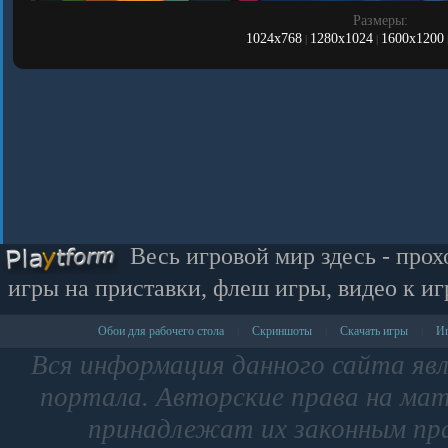
Размеры:
1024x768
1280x1024
1600x1200
|
|
Весь игровой мир здесь - прох
игры на приставки, флеш игры, видео к иг
Обои для рабочего стола
Скриншоты
Скачать игры
Иг
|
|
|
Вся информация данного сайта яв
портала. Авторские права на мат
принадлежат их законным пр