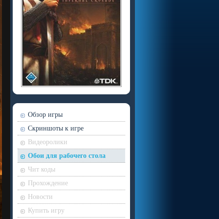
Обзор игры
Скриншоты к игре
Видеоролики
Обои для рабочего стола
Чит коды
Прохождение
Новости
Купить игру