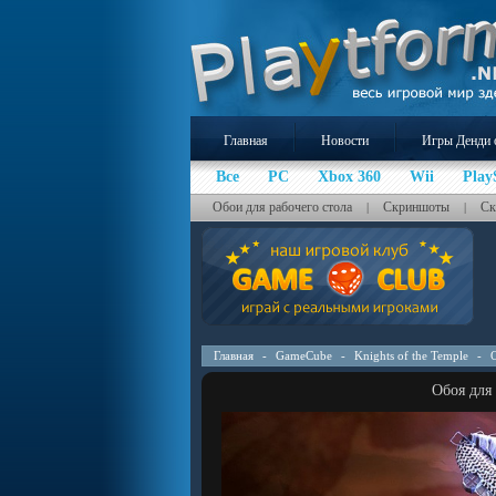
Главная
Новости
Игры Денди 
Все
PC
Xbox 360
Wii
Play
Обои для рабочего стола
Скриншоты
Ск
|
|
Главная
-
GameCube
-
Knights of the Temple
-
Обоя для 