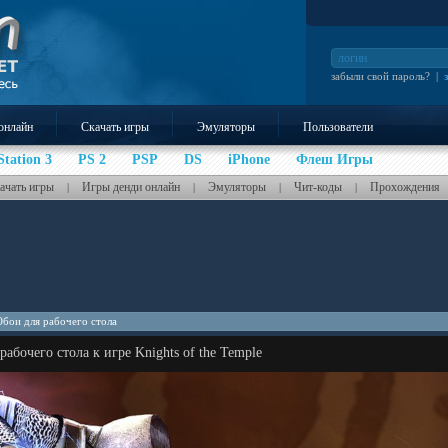
забыли свой пароль?
|
онлайн
Скачать игры
Эмуляторы
Пользователи
Station 3
PS 2
PSP
DS
iPhone
Флеш Игры
ачать игры
Игры денди онлайн
Эмуляторы
Чит-коды
Прохождения
|
|
|
|
Обои для рабочего стола
рабочего стола к игре Knights of the Temple