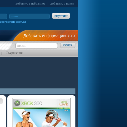
добавить в избранное
|
добавить в поиск
зарегистрироваться
Сохранения
|