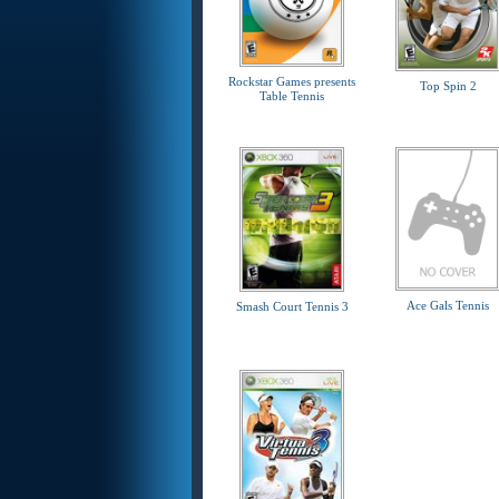
Rockstar Games presents
Top Spin 2
Table Tennis
Ace Gals Tennis
Smash Court Tennis 3