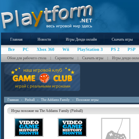
Главная
Новости
Игры Денди онлайн
Скачать игры
Все
PC
Xbox 360
Wii
PlayStation 3
PS 2
PSP
Обои для рабочего стола
Скриншоты
Скачать игры
Игры денди онла
|
|
|
Главная
-
Pinball
-
The Addams Family
-
Похожие игры
Игры похожие на The Addams Family (Pinball)