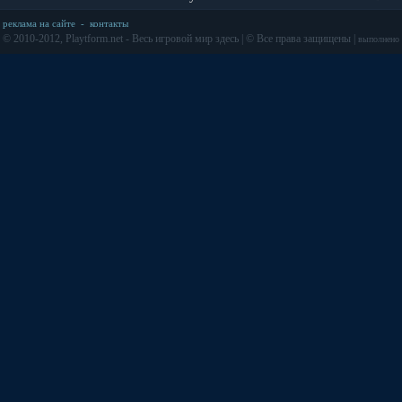
реклама на сайте
-
контакты
© 2010-2012, Playtform.net - Весь игровой мир здесь | © Все права защищены |
выполнено з