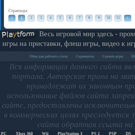
Страницы:
<
1
2
3
4
5
6
7
8
9
10
11
>
Весь игровой мир здесь - прох
игры на приставки, флеш игры, видео к иг
Обои для рабочего стола
Скриншоты
Скачать игры
Иг
|
|
|
Вся информация данного сайта яв
портала. Авторские права на мат
принадлежат их законным пр
использование файлов сайта запре
сайте, предоставлены исключительно
в коммерческих целях преследуется 
сайта обратная ссылка на 
PC
Xbox 360
Wii
PlayStation 3
PS 2
PSP
DS