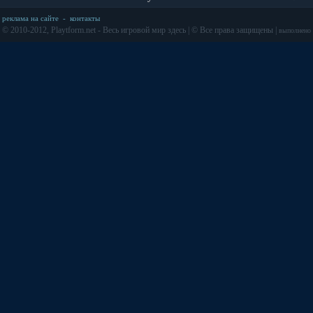
реклама на сайте
-
контакты
© 2010-2012, Playtform.net - Весь игровой мир здесь | © Все права защищены |
выполнено з