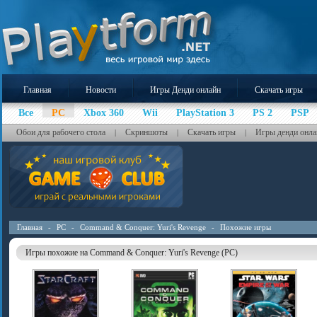
Главная
Новости
Игры Денди онлайн
Скачать игры
Все
PC
Xbox 360
Wii
PlayStation 3
PS 2
PSP
Обои для рабочего стола
Скриншоты
Скачать игры
Игры денди онла
|
|
|
Главная
-
PC
-
Command & Conquer: Yuri's Revenge
-
Похожие игры
Игры похожие на Command & Conquer: Yuri's Revenge (PC)