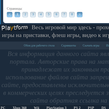
Страницы:
<
1
2
3
4
5
6
7
8
>
Весь игровой мир здесь - прох
игры на приставки, флеш игры, видео к иг
Обои для рабочего стола
Скриншоты
Скачать игры
Иг
|
|
|
Вся информация данного сайта яв
портала. Авторские права на мат
принадлежат их законным пр
использование файлов сайта запре
сайте, предоставлены исключительно
в коммерческих целях преследуется 
сайта обратная ссылка на 
PC
Xbox 360
Wii
PlayStation 3
PS 2
PSP
DS