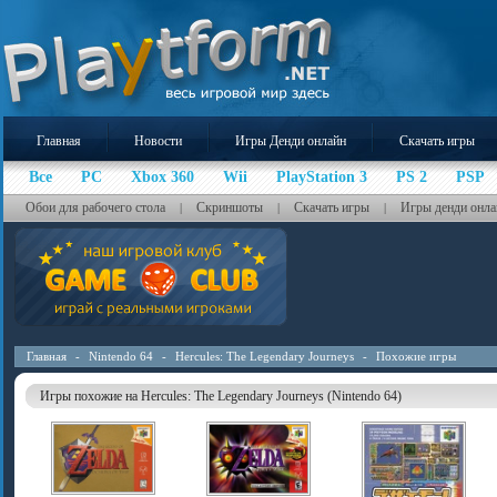
Главная
Новости
Игры Денди онлайн
Скачать игры
Все
PC
Xbox 360
Wii
PlayStation 3
PS 2
PSP
Обои для рабочего стола
Скриншоты
Скачать игры
Игры денди онла
|
|
|
Главная
-
Nintendo 64
-
Hercules: The Legendary Journeys
-
Похожие игры
Игры похожие на Hercules: The Legendary Journeys (Nintendo 64)