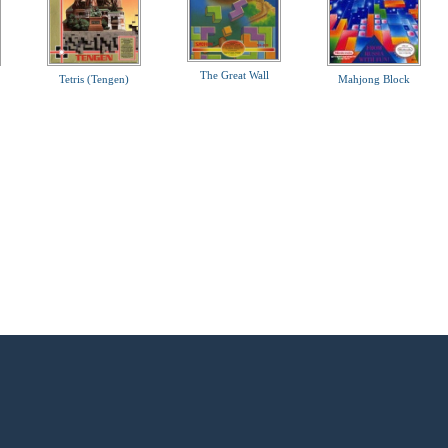
The Great Wall
Tetris (Tengen)
Mahjong Block