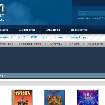
забыли свой пароль?
|
онлайн
Скачать игры
Эмуляторы
Пользователи
Station 3
PS 2
PSP
DS
iPhone
Флеш Игры
ачать игры
Игры денди онлайн
Эмуляторы
Чит-коды
Прохождения
|
|
|
|
игры