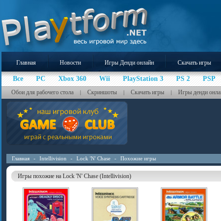
Главная
Новости
Игры Денди онлайн
Скачать игры
Все
PC
Xbox 360
Wii
PlayStation 3
PS 2
PSP
Обои для рабочего стола
Скриншоты
Скачать игры
Игры денди онла
|
|
|
Главная
-
Intellivision
-
Lock 'N' Chase
-
Похожие игры
Игры похожие на Lock 'N' Chase (Intellivision)