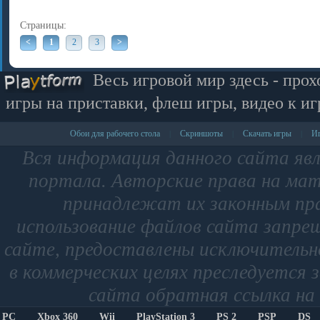
Страницы:
<
1
2
3
>
Весь игровой мир здесь - прох
игры на приставки, флеш игры, видео к иг
Обои для рабочего стола
Скриншоты
Скачать игры
Иг
|
|
|
Вся информация данного сайта яв
портала. Авторские права на мат
принадлежат их законным пр
использование файлов сайта запре
сайте, предоставлены исключительно
в коммерческих целях преследуется 
сайта обратная ссылка на 
PC
Xbox 360
Wii
PlayStation 3
PS 2
PSP
DS