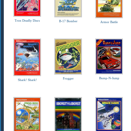
Tron Deadly Discs
B-17 Bomber
Armor Battle
Bump-N-Jump
Frogger
Shark! Shark!