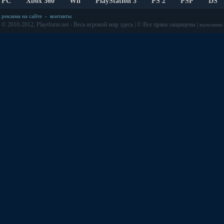
PC
Xbox 360
Wii
PlayStation 3
PS 2
PSP
DS
реклама на сайте
-
контакты
© 2010-2012, Playtform.net - Весь игровой мир здесь | © Все права защищены |
выполнено з