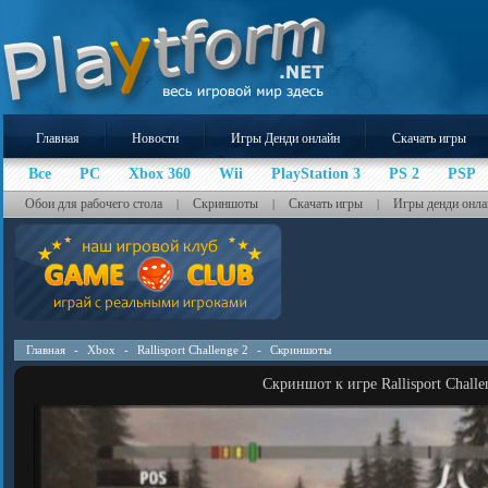
Главная
Новости
Игры Денди онлайн
Скачать игры
Все
PC
Xbox 360
Wii
PlayStation 3
PS 2
PSP
Обои для рабочего стола
Скриншоты
Скачать игры
Игры денди онла
|
|
|
Главная
-
Xbox
-
Rallisport Challenge 2
-
Скриншоты
Скриншот к игре Rallisport Challe