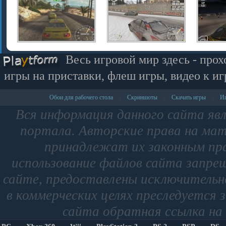
Весь игровой мир здесь - прох
игры на приставки, флеш игры, видео к иг
Обои для рабочего стола
Скриншоты
Скачать игры
Иг
|
|
|
Вся информация данного сайта яв
портала. Авторские права на мат
принадлежат их законным пр
использование файлов сайта запре
сайте, предоставлены исключительно
в коммерческих целях преследуется 
сайта обратная ссылка на 