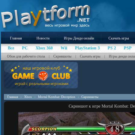
Главная
Новости
Игры Денди онлайн
Скачать игры
Все
PC
Xbox 360
Wii
PlayStation 3
PS 2
PSP
Обои для рабочего стола
Скриншоты
Скачать игры
Игры денди онла
|
|
|
Главная
-
Xbox
-
Mortal Kombat: Deception
-
Скриншоты
Скриншот к игре Mortal Kombat: De