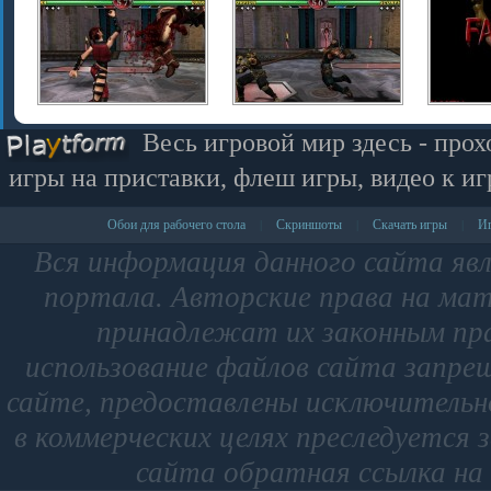
Весь игровой мир здесь - прох
игры на приставки, флеш игры, видео к иг
Обои для рабочего стола
Скриншоты
Скачать игры
Иг
|
|
|
Вся информация данного сайта яв
портала. Авторские права на мат
принадлежат их законным пр
использование файлов сайта запре
сайте, предоставлены исключительно
в коммерческих целях преследуется 
сайта обратная ссылка на 