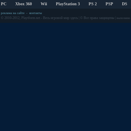
PC
Xbox 360
Wii
PlayStation 3
PS 2
PSP
DS
реклама на сайте
-
контакты
© 2010-2012, Playtform.net - Весь игровой мир здесь | © Все права защищены |
выполнено з