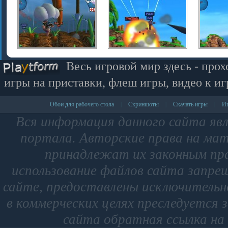
Весь игровой мир здесь - прох
игры на приставки, флеш игры, видео к иг
Обои для рабочего стола
Скриншоты
Скачать игры
Иг
|
|
|
Вся информация данного сайта яв
портала. Авторские права на мат
принадлежат их законным пр
использование файлов сайта запре
сайте, предоставлены исключительно
в коммерческих целях преследуется 
сайта обратная ссылка на 