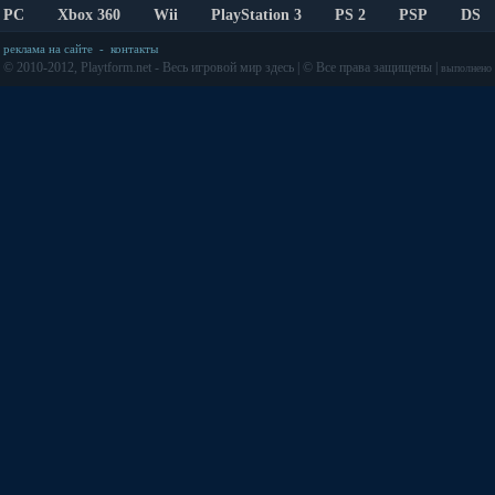
PC
Xbox 360
Wii
PlayStation 3
PS 2
PSP
DS
реклама на сайте
-
контакты
© 2010-2012, Playtform.net - Весь игровой мир здесь | © Все права защищены |
выполнено з