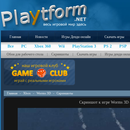
Главная
Новости
Игры Денди онлайн
Скачать игры
Все
PC
Xbox 360
Wii
PlayStation 3
PS 2
PSP
Обои для рабочего стола
Скриншоты
Скачать игры
Игры денди онла
|
|
|
Главная
-
Xbox
-
Worms 3D
-
Скриншоты
Скриншот к игре Worms 3D 